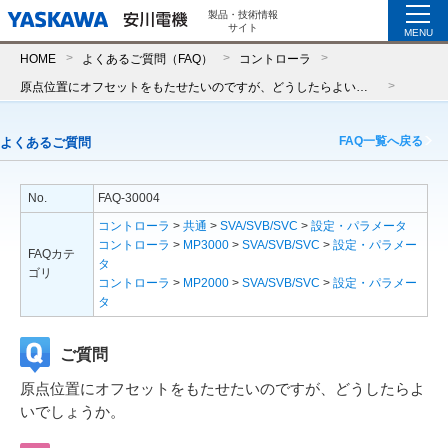
製品・技術情報
サイト
MENU
HOME
よくあるご質問（FAQ）
コントローラ
原点位置にオフセットをもたせたいのですが、どうしたらよいでしょうか。
FAQ一覧へ戻る
よくあるご質問
No.
FAQ-30004
コントローラ
>
共通
>
SVA/SVB/SVC
>
設定・パラメータ
コントローラ
>
MP3000
>
SVA/SVB/SVC
>
設定・パラメー
FAQカテ
タ
ゴリ
コントローラ
>
MP2000
>
SVA/SVB/SVC
>
設定・パラメー
タ
ご質問
原点位置にオフセットをもたせたいのですが、どうしたらよ
いでしょうか。