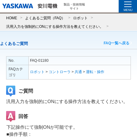
製品・技術情報
サイト
MENU
HOME
よくあるご質問（FAQ）
ロボット
汎用入力を強制的にONにする操作方法を教えてください。
FAQ一覧へ戻る
よくあるご質問
No.
FAQ-01180
FAQカテ
ロボット
>
コントローラ
>
共通
>
運転・操作
ゴリ
ご質問
汎用入力を強制的にONにする操作方法を教えてください。
回答
下記操作にて強制ONが可能です。
■操作手順：