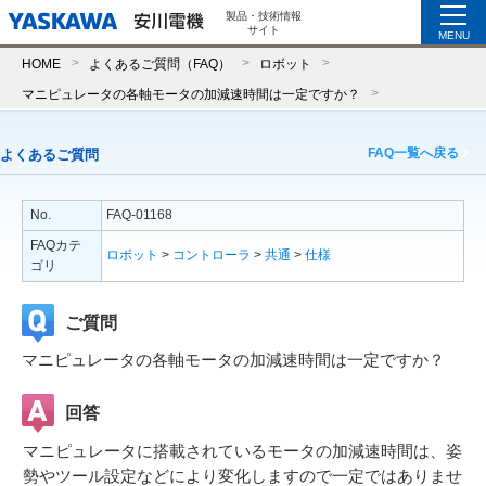
製品・技術情報
サイト
MENU
HOME
よくあるご質問（FAQ）
ロボット
マニピュレータの各軸モータの加減速時間は一定ですか？
FAQ一覧へ戻る
よくあるご質問
No.
FAQ-01168
FAQカテ
ロボット
>
コントローラ
>
共通
>
仕様
ゴリ
ご質問
マニピュレータの各軸モータの加減速時間は一定ですか？
回答
マニピュレータに搭載されているモータの加減速時間は、姿
勢やツール設定などにより変化しますので一定ではありませ