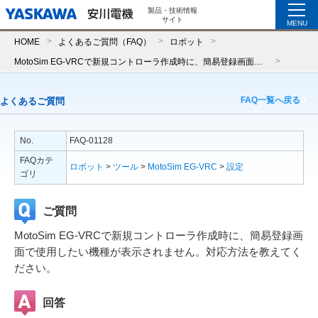
製品・技術情報
サイト
MENU
HOME
よくあるご質問（FAQ）
ロボット
MotoSim EG-VRCで新規コントローラ作成時に、簡易登録画面で使用したい機種が表示されません。対応方法を教えてください。
FAQ一覧へ戻る
よくあるご質問
No.
FAQ-01128
FAQカテ
ロボット
>
ツール
>
MotoSim EG-VRC
>
設定
ゴリ
ご質問
MotoSim EG-VRCで新規コントローラ作成時に、簡易登録画
面で使用したい機種が表示されません。対応方法を教えてく
ださい。
回答