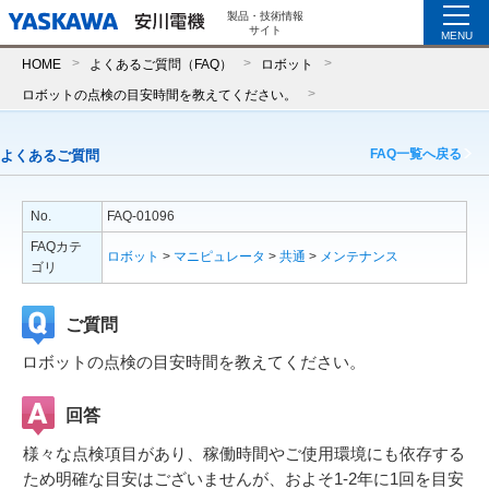
製品・技術情報
サイト
MENU
HOME
よくあるご質問（FAQ）
ロボット
ロボットの点検の目安時間を教えてください。
FAQ一覧へ戻る
よくあるご質問
No.
FAQ-01096
FAQカテ
ロボット
>
マニピュレータ
>
共通
>
メンテナンス
ゴリ
ご質問
ロボットの点検の目安時間を教えてください。
回答
様々な点検項目があり、稼働時間やご使用環境にも依存する
ため明確な目安はございませんが、およそ1-2年に1回を目安