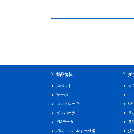
製品情報
ダ
ロボット
カ
サーボ
マ
コントローラ
C
インバータ
サ
PMモータ
各
環境・エネルギー機器
技