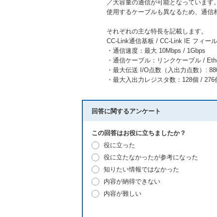
／大容量の通信が可能となっています
使用するケーブルも異なるため、通信
それぞれの主な特長を記載します。
CC-Link通信基板 / CC-Link IE フ
・通信速度：最大 10Mbps / 1Gbps
・通信ケーブル：リンクケーブル / Ethe
・最大伝送 I/O点数（入出力点数）: 880点
・最大入出力レジスタ数：128個 / 276
回答に関するアンケート
この回答はお役に立ちましたか？
役に立った
役に立たなかったが参考になった
知りたい情報ではなかった
内容が納得できない
内容が難しい