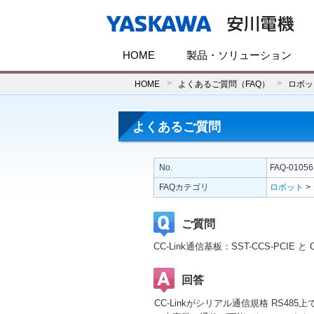
HOME
製品・ソリューション
HOME
よくあるご質問（FAQ）
ロボッ
よくあるご質問
No.
FAQ-01056
FAQカテゴリ
ロボット
>
ご質問
CC-Link通信基板：SST-CCS-PCIE 
回答
CC-Linkがシリアル通信規格 RS485上