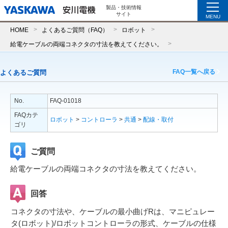
製品・技術情報
サイト
MENU
HOME
よくあるご質問（FAQ）
ロボット
給電ケーブルの両端コネクタの寸法を教えてください。
FAQ一覧へ戻る
よくあるご質問
No.
FAQ-01018
FAQカテ
ロボット
>
コントローラ
>
共通
>
配線・取付
ゴリ
ご質問
給電ケーブルの両端コネクタの寸法を教えてください。
回答
コネクタの寸法や、ケーブルの最小曲げRは、マニピュレー
タ(ロボット)/ロボットコントローラの形式、ケーブルの仕様