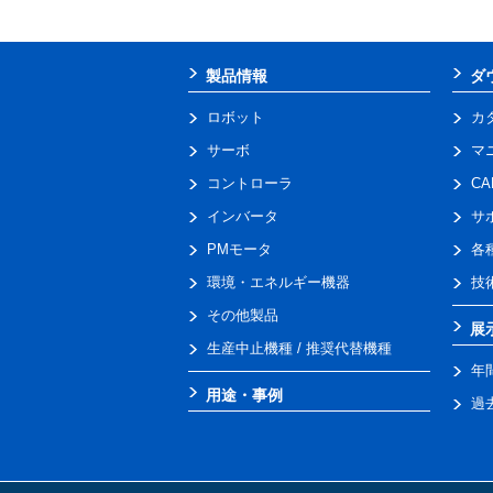
製品情報
ダ
ロボット
カ
サーボ
マ
コントローラ
C
インバータ
サ
PMモータ
各
環境・エネルギー機器
技
その他製品
展
生産中止機種 / 推奨代替機種
年
用途・事例
過