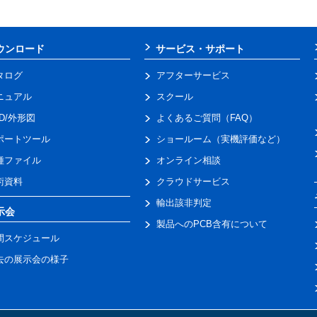
ウンロード
サービス・サポート
タログ
アフターサービス
ニュアル
スクール
AD/外形図
よくあるご質問（FAQ）
ポートツール
ショールーム（実機評価など）
種ファイル
オンライン相談
術資料
クラウドサービス
輸出該非判定
示会
製品へのPCB含有について
間スケジュール
去の展示会の様子