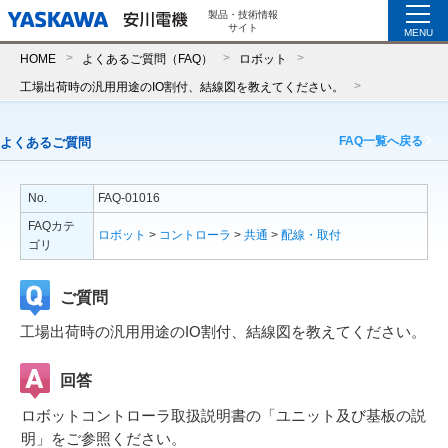
製品・技術情報
サイト
MENU
HOME
よくあるご質問（FAQ）
ロボット
工場出荷時の汎用用途のIO割付、結線図を教えてください。
FAQ一覧へ戻る
よくあるご質問
No.
FAQ-01016
FAQカテ
ロボット
>
コントローラ
>
共通
>
配線・取付
ゴリ
ご質問
工場出荷時の汎用用途のIO割付、結線図を教えてください。
回答
ロボットコントローラ取扱説明書の「ユニット及び基板の説
明」をご参照ください。