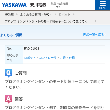
製品・技術情報
サイト
MENU
HOME
よくあるご質問（FAQ）
ロボット
プログラミングペンダントのモード切替キーについて教えてください。
FAQ一覧へ戻る
よくあるご質問
No.
FAQ-01013
FAQカテ
ロボット
>
コントローラ
>
共通
>
仕様
ゴリ
ご質問
プログラミングペンダントのモード切替キーについて教えて
ください。
回答
プログラミングペンダント側で、制御盤の動作モードを切り