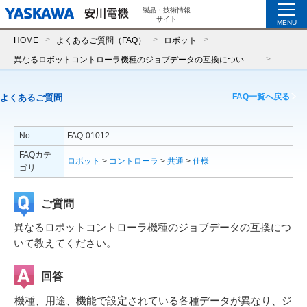
製品・技術情報
サイト
MENU
HOME
よくあるご質問（FAQ）
ロボット
異なるロボットコントローラ機種のジョブデータの互換について教えてください。
FAQ一覧へ戻る
よくあるご質問
No.
FAQ-01012
FAQカテ
ロボット
>
コントローラ
>
共通
>
仕様
ゴリ
ご質問
異なるロボットコントローラ機種のジョブデータの互換につ
いて教えてください。
回答
機種、用途、機能で設定されている各種データが異なり、ジ