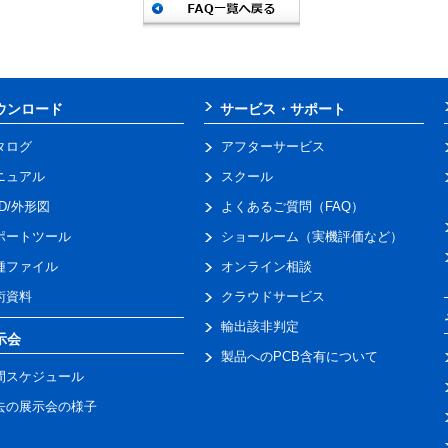
ウンロード
サービス・サポート
タログ
アフターサービス
ニュアル
スクール
AD/外形図
よくあるご質問（FAQ）
ポートツール
ショールーム（実機評価など）
種ファイル
オンライン相談
術資料
クラウドサービス
輸出該非判定
示会
製品へのPCB含有について
間スケジュール
去の展示会の様子