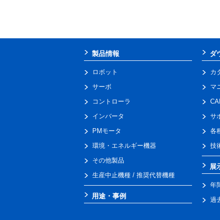
製品情報
ダ
ロボット
カ
サーボ
マ
コントローラ
C
インバータ
サ
PMモータ
各
環境・エネルギー機器
技
その他製品
展
生産中止機種 / 推奨代替機種
年
用途・事例
過