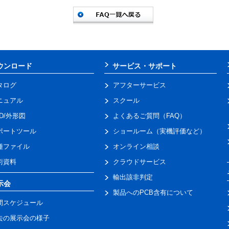
ウンロード
サービス・サポート
タログ
アフターサービス
ニュアル
スクール
AD/外形図
よくあるご質問（FAQ）
ポートツール
ショールーム（実機評価など）
種ファイル
オンライン相談
術資料
クラウドサービス
輸出該非判定
示会
製品へのPCB含有について
間スケジュール
去の展示会の様子