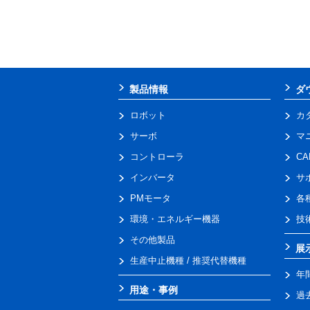
製品情報
ダ
ロボット
カ
サーボ
マ
コントローラ
C
インバータ
サ
PMモータ
各
環境・エネルギー機器
技
その他製品
展
生産中止機種 / 推奨代替機種
年
用途・事例
過