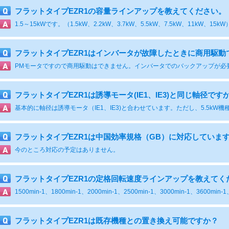
フラットタイプEZR1の容量ラインアップを教えてください。
1.5～15kWです。（1.5kW、2.2kW、3.7kW、5.5kW、7.5kW、11kW、15kW
フラットタイプEZR1はインバータが故障したときに商用駆動
PMモータですので商用駆動はできません。インバータでのバックアップが必
フラットタイプEZR1は誘導モータ(IE1、IE3)と同じ軸径です
フラットタイプEZR1は中国効率規格（GB）に対応していま
今のところ対応の予定はありません。
フラットタイプEZR1の定格回転速度ラインアップを教えてく
1500min-1、1800min-1、2000min-1、2500min-1、3000min-1、3600min
フラットタイプEZR1は既存機種との置き換え可能ですか？