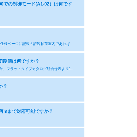
0での制御モード(A1-02）は何です
連結方式は直結のみの対応となります。ただし、フラットタイプ取扱説明書の仕様ページに記載の許容軸荷重内であれば、ご使用可能です。
初期値は何ですか？
4kHzです。モータ運転音の低減などのためにキャリア周波数を8kHzにする場合、フラットタイプカタログ組合せ表より1枠大きい容量のインバータを選定してください。なお、カタログ組合せ表のインバータ容量でキャリア周波数を8kHzにする場合、連続定格は85％以下で使用してください。
か？
は何mまで対応可能ですか？