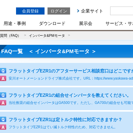
企業サイト
会員登録
ログイン
用途・事例
ダウンロード
展示会
サービス・サ
質問（FAQ）
インバータ&PMモータ
FAQ一覧 ＜
インバータ&PMモータ
＞
フラットタイプEZR1のアフターサービス相談窓口はどこです
安川オートメーションドライブ株式会社です。URL：https://www.yaskawa-ad.co.jp/ser
フラットタイプEZR1の組合せインバータを教えてください。
当社推奨の組合せインバータはGA500です。ただし、GA700の組合せも可能
フラットタイプEZR1は定トルク特性に対応できますか？
フラットタイプEZR1はてい減トルク特性のため、対応できません。