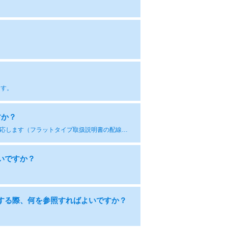
ます。
すか？
200Vおよび400V兼用機種となります。モータリードの結線変更で各電圧に対応します（フラットタイプ取扱説明書の配線を参照）。ただし、インバータは電源電圧に応じて準備が必要です。
いですか？
定する際、何を参照すればよいですか？