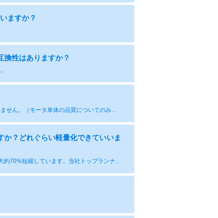
ていますか？
互換性はありますか？
ん。
他社インバータとの組合せに関する調整およびマッチング品質には原則対応しません。（モータ単体の品質についてのみ対応可能です。）
ますか？どれぐらい軽量化できていいま
当社トップランナーモータ比（モータ軸長除く）でモータ長さ（L寸法）は最大約70%短縮しています。当社トップランナーモータ比でモータ概算重量は最大約50%、軽量化しています。