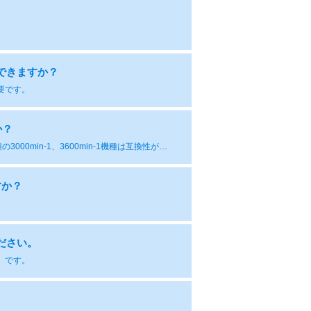
）
できますか？
要です。
か？
基本的に軸径は誘導モータ（IE1、IE3)と合わせています。ただし、5.5kW機種の3000min-1、3600min-1機種は互換性がありません。
すか？
ださい。
-1、です。