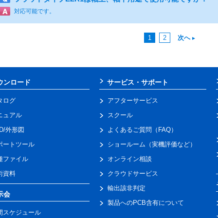
対応可能です。
1
2
次へ
ウンロード
サービス・サポート
タログ
アフターサービス
ニュアル
スクール
AD/外形図
よくあるご質問（FAQ）
ポートツール
ショールーム（実機評価など）
種ファイル
オンライン相談
術資料
クラウドサービス
輸出該非判定
示会
製品へのPCB含有について
間スケジュール