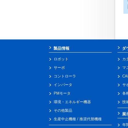
製品情報
ダ
ロボット
カ
サーボ
マ
コントローラ
C
インバータ
サ
PMモータ
各
環境・エネルギー機器
技
その他製品
展
生産中止機種 / 推奨代替機種
年