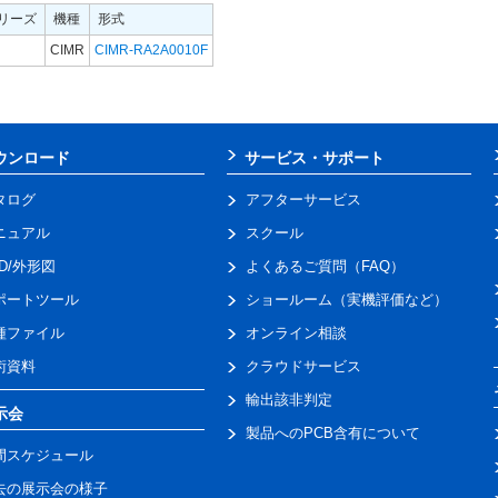
リーズ
機種
形式
CIMR
CIMR-RA2A0010F
ウンロード
サービス・サポート
タログ
アフターサービス
ニュアル
スクール
AD/外形図
よくあるご質問（FAQ）
ポートツール
ショールーム（実機評価など）
種ファイル
オンライン相談
術資料
クラウドサービス
輸出該非判定
示会
製品へのPCB含有について
間スケジュール
去の展示会の様子