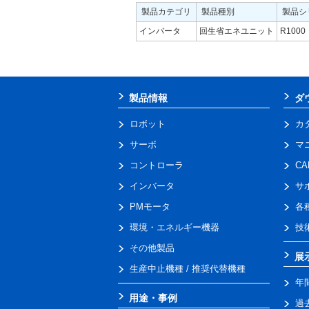
製品カテゴリ
製品種別
製品シ
インバータ
回生省エネユニット
R1000
製品情報
ダ
ロボット
カ
サーボ
マ
コントローラ
C
インバータ
サ
PMモータ
各
環境・エネルギー機器
技
その他製品
展
生産中止機種 / 推奨代替機種
年
用途・事例
過