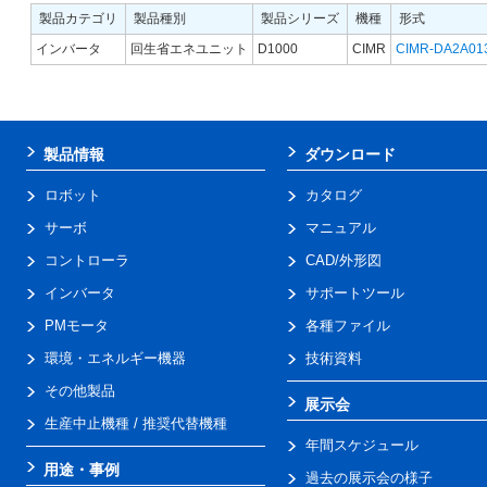
製品カテゴリ
製品種別
製品シリーズ
機種
形式
インバータ
回生省エネユニット
D1000
CIMR
CIMR-DA2A01
製品情報
ダウンロード
ロボット
カタログ
サーボ
マニュアル
コントローラ
CAD/外形図
インバータ
サポートツール
PMモータ
各種ファイル
環境・エネルギー機器
技術資料
その他製品
展示会
生産中止機種 / 推奨代替機種
年間スケジュール
用途・事例
過去の展示会の様子