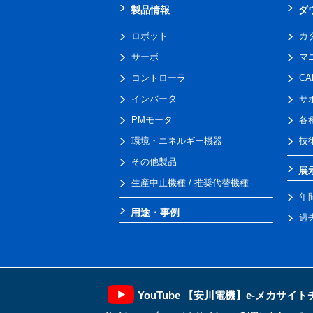
製品情報
ダ
ロボット
カ
サーボ
マ
コントローラ
C
インバータ
サ
PMモータ
各
環境・エネルギー機器
技
その他製品
展
生産中止機種 / 推奨代替機種
年
用途・事例
過
YouTube 【安川電機】e-メカサイ