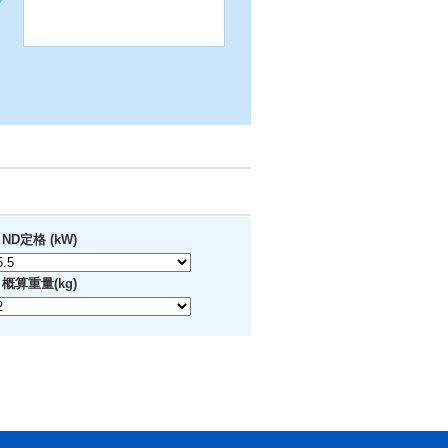
ND定格 (kW)
概算重量(kg)