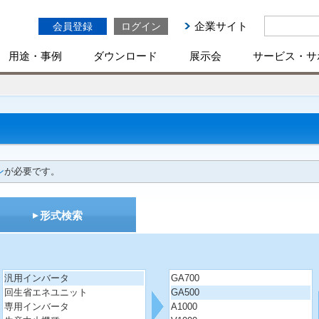
企業サイト
会員登録
ログイン
用途・事例
ダウンロード
展示会
サービス・サ
ン
が必要です。
形式検索
汎用インバータ
GA700
回生省エネユニット
GA500
専用インバータ
A1000