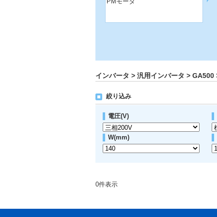
PMモータ
インバータ > 汎用インバータ > GA500 >
絞り込み
電圧(V)
W(mm)
0
件表示