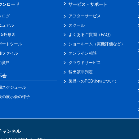
ウンロード
サービス・サポート
タログ
アフターサービス
ニュアル
スクール
AD/外形図
よくあるご質問（FAQ）
ポートツール
ショールーム（実機評価など）
種ファイル
オンライン相談
術資料
クラウドサービス
輸出該非判定
示会
製品へのPCB含有について
間スケジュール
去の展示会の様子
トチャンネル