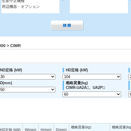
生産中止機種
周辺機器・オプション
0 > CIMR
ND定格 (kW)
HD定格 (kW)
D(mm)
概略質量(kg)
CIMR-UA2A□、UA2P□
概略質量(kg)
概略質量(kg
HD定格 (kW)
W(mm)
H(mm)
D(mm)