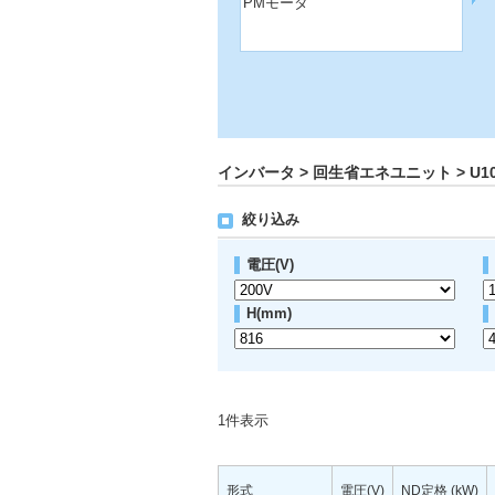
PMモータ
インバータ > 回生省エネユニット > U100
絞り込み
電圧(V)
H(mm)
1
件表示
形式
電圧(V)
ND定格 (kW)