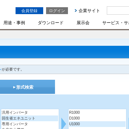
企業サイト
会員登録
ログイン
用途・事例
ダウンロード
展示会
サービス・サ
ン
が必要です。
形式検索
汎用インバータ
R1000
回生省エネユニット
D1000
専用インバータ
U1000