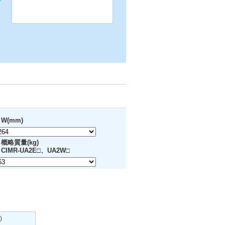
W(mm)
概略質量(kg)
CIMR-UA2E□、UA2W□
)