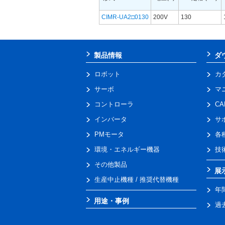
CIMR-UA2□0130
200V
130
製品情報
ダ
ロボット
カ
サーボ
マ
コントローラ
C
インバータ
サ
PMモータ
各
環境・エネルギー機器
技
その他製品
展
生産中止機種 / 推奨代替機種
年
用途・事例
過