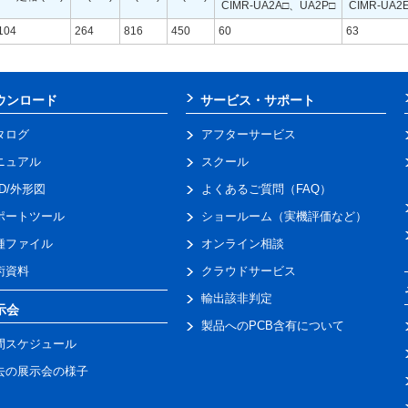
CIMR-UA2A□、UA2P□
CIMR-UA2
104
264
816
450
60
63
ウンロード
サービス・サポート
タログ
アフターサービス
ニュアル
スクール
AD/外形図
よくあるご質問（FAQ）
ポートツール
ショールーム（実機評価など）
種ファイル
オンライン相談
術資料
クラウドサービス
輸出該非判定
示会
製品へのPCB含有について
間スケジュール
去の展示会の様子