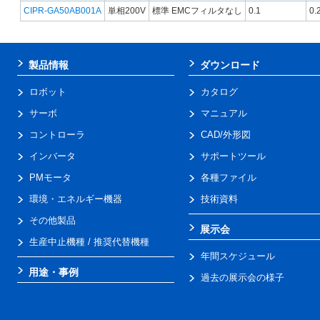
CIPR-GA50AB001A
単相200V
標準 EMCフィルタなし
0.1
0.
製品情報
ダウンロード
ロボット
カタログ
サーボ
マニュアル
コントローラ
CAD/外形図
インバータ
サポートツール
PMモータ
各種ファイル
環境・エネルギー機器
技術資料
その他製品
展示会
生産中止機種 / 推奨代替機種
年間スケジュール
用途・事例
過去の展示会の様子