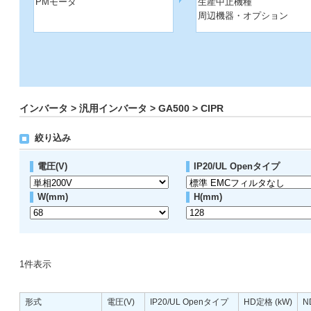
PMモータ
生産中止機種
周辺機器・オプション
インバータ > 汎用インバータ > GA500 > CIPR
絞り込み
電圧(V)
IP20/UL Openタイプ
W(mm)
H(mm)
1
件表示
形式
電圧(V)
IP20/UL Openタイプ
HD定格 (kW)
N