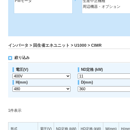
PMモータ
生産中止機種
周辺機器・オプション
インバータ > 回生省エネユニット > U1000 > CIMR
絞り込み
電圧(V)
ND定格 (kW)
H(mm)
D(mm)
1
件表示
形式
電圧(V)
ND定格 (kW)
HD定格 (kW)
W(mm)
H(mm