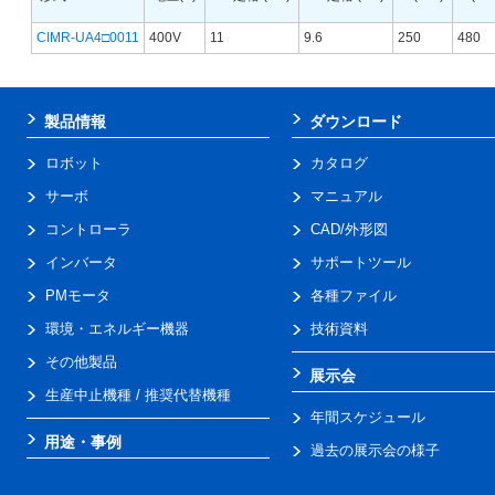
CIMR-UA4□0011
400V
11
9.6
250
480
製品情報
ダウンロード
ロボット
カタログ
サーボ
マニュアル
コントローラ
CAD/外形図
インバータ
サポートツール
PMモータ
各種ファイル
環境・エネルギー機器
技術資料
その他製品
展示会
生産中止機種 / 推奨代替機種
年間スケジュール
用途・事例
過去の展示会の様子