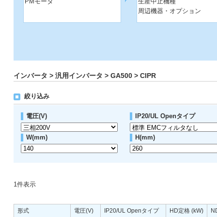
PMモータ
生産中止機種
周辺機器・オプション
インバータ > 汎用インバータ > GA500 > CIPR
絞り込み
電圧(V)
IP20/UL Openタイプ
W(mm)
H(mm)
1
件表示
形式
電圧(V)
IP20/UL Openタイプ
HD定格 (kW)
N