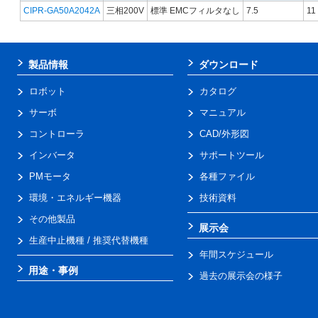
CIPR-GA50A2042A
三相200V
標準 EMCフィルタなし
7.5
11
製品情報
ダウンロード
ロボット
カタログ
サーボ
マニュアル
コントローラ
CAD/外形図
インバータ
サポートツール
PMモータ
各種ファイル
環境・エネルギー機器
技術資料
その他製品
展示会
生産中止機種 / 推奨代替機種
年間スケジュール
用途・事例
過去の展示会の様子