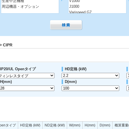
生産中止機種
V1000
周辺機器・オプション
J1000
Varispeed G7
 CIPR
IP20/UL Openタイプ
HD定格 (kW)
H(mm)
D(mm)
 Openタイプ
HD定格 (kW)
ND定格 (kW)
W(mm)
H(mm)
D(mm)
概算重量(