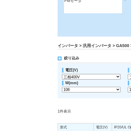
PMモータ
インバータ > 汎用インバータ > GA500 >
絞り込み
電圧(V)
W(mm)
1
件表示
形式
電圧(V)
IP20/UL