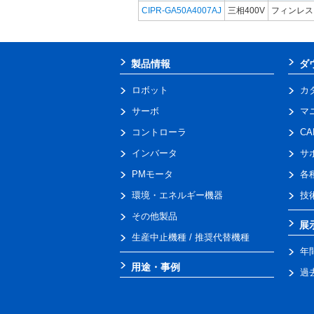
CIPR-GA50A4007AJ
三相400V
フィンレス
製品情報
ダ
ロボット
カ
サーボ
マ
コントローラ
C
インバータ
サ
PMモータ
各
環境・エネルギー機器
技
その他製品
展
生産中止機種 / 推奨代替機種
年
用途・事例
過