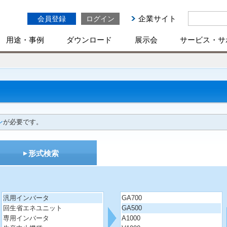
企業サイト
会員登録
ログイン
用途・事例
ダウンロード
展示会
サービス・サ
ン
が必要です。
形式検索
汎用インバータ
GA700
回生省エネユニット
GA500
専用インバータ
A1000