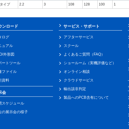
タイプ
2.2
3
108
128
100
1
ウンロード
サービス・サポート
タログ
アフターサービス
ニュアル
スクール
AD/外形図
よくあるご質問（FAQ）
ポートツール
ショールーム（実機評価など）
種ファイル
オンライン相談
術資料
クラウドサービス
輸出該非判定
示会
製品へのPCB含有について
間スケジュール
去の展示会の様子