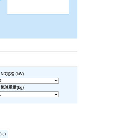
ND定格 (kW)
概算重量(kg)
kg)