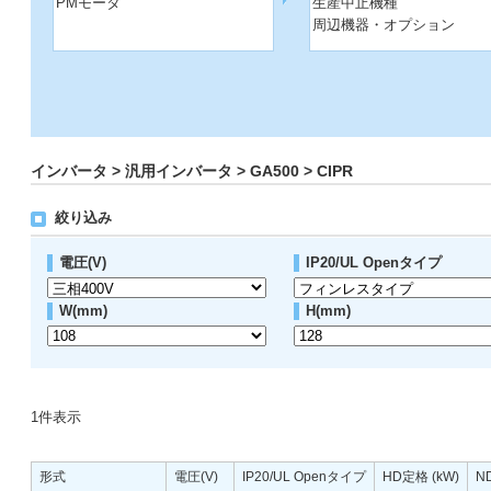
PMモータ
生産中止機種
周辺機器・オプション
インバータ > 汎用インバータ > GA500 > CIPR
絞り込み
電圧(V)
IP20/UL Openタイプ
W(mm)
H(mm)
1
件表示
形式
電圧(V)
IP20/UL Openタイプ
HD定格 (kW)
N