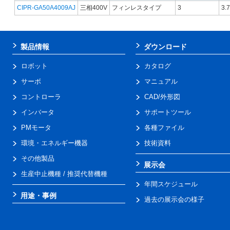
CIPR-GA50A4009AJ
三相400V
フィンレスタイプ
3
3.7
製品情報
ダウンロード
ロボット
カタログ
サーボ
マニュアル
コントローラ
CAD/外形図
インバータ
サポートツール
PMモータ
各種ファイル
環境・エネルギー機器
技術資料
その他製品
展示会
生産中止機種 / 推奨代替機種
年間スケジュール
用途・事例
過去の展示会の様子