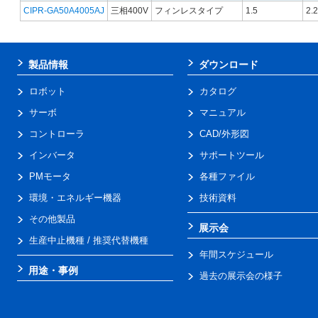
CIPR-GA50A4005AJ
三相400V
フィンレスタイプ
1.5
2.2
製品情報
ダウンロード
ロボット
カタログ
サーボ
マニュアル
コントローラ
CAD/外形図
インバータ
サポートツール
PMモータ
各種ファイル
環境・エネルギー機器
技術資料
その他製品
展示会
生産中止機種 / 推奨代替機種
年間スケジュール
用途・事例
過去の展示会の様子