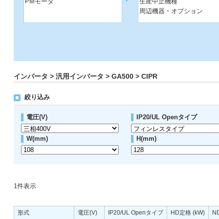
PMモータ
生産中止機種
周辺機器・オプション
インバータ > 汎用インバータ > GA500 > CIPR
絞り込み
電圧(V)
IP20/UL Openタイプ
W(mm)
H(mm)
1
件表示
形式
電圧(V)
IP20/UL Openタイプ
HD定格 (kW)
N