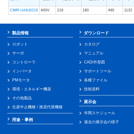
CIMR-UA4□0216
400V
216
180
490
1132
製品情報
ダウンロード
ロボット
カタログ
サーボ
マニュアル
コントローラ
CAD/外形図
インバータ
サポートツール
PMモータ
各種ファイル
環境・エネルギー機器
技術資料
その他製品
展示会
生産中止機種 / 推奨代替機種
年間スケジュール
用途・事例
過去の展示会の様子