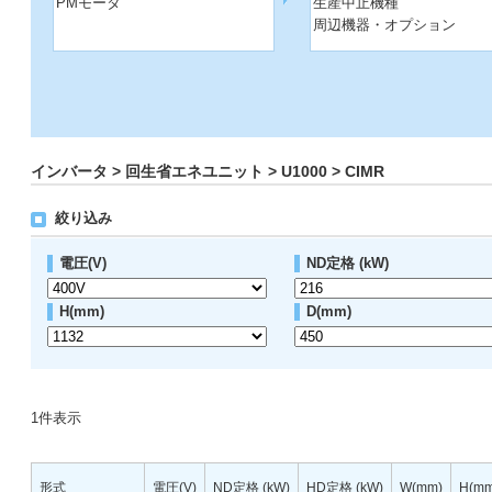
PMモータ
生産中止機種
周辺機器・オプション
インバータ > 回生省エネユニット > U1000 > CIMR
絞り込み
電圧(V)
ND定格 (kW)
H(mm)
D(mm)
1
件表示
形式
電圧(V)
ND定格 (kW)
HD定格 (kW)
W(mm)
H(mm