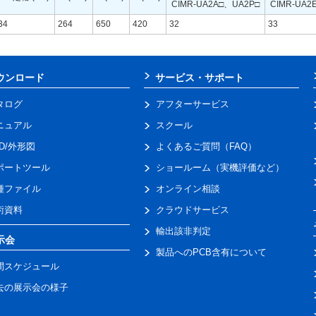
CIMR-UA2A□、UA2P□
CIMR-UA2
34
264
650
420
32
33
ウンロード
サービス・サポート
タログ
アフターサービス
ニュアル
スクール
AD/外形図
よくあるご質問（FAQ）
ポートツール
ショールーム（実機評価など）
種ファイル
オンライン相談
術資料
クラウドサービス
輸出該非判定
示会
製品へのPCB含有について
間スケジュール
去の展示会の様子