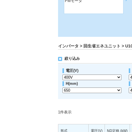
PMモータ
インバータ > 回生省エネユニット > U100
絞り込み
電圧(V)
H(mm)
1
件表示
形式
電圧(V)
ND定格 (kW)