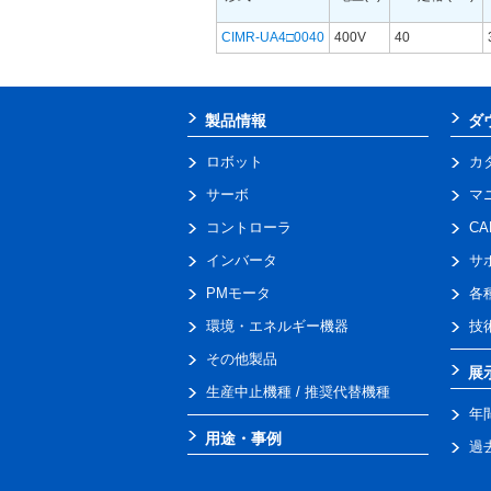
CIMR-UA4□0040
400V
40
製品情報
ダ
ロボット
カ
サーボ
マ
コントローラ
C
インバータ
サ
PMモータ
各
環境・エネルギー機器
技
その他製品
展
生産中止機種 / 推奨代替機種
年
用途・事例
過