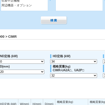
生産中止機種
周辺機器・オプション
0 > CIMR
ND定格 (kW)
HD定格 (kW)
D(mm)
概略質量(kg)
CIMR-UA2A□、UA2P□
概略質量(kg)
概略質量(kg
HD定格 (kW)
W(mm)
H(mm)
D(mm)