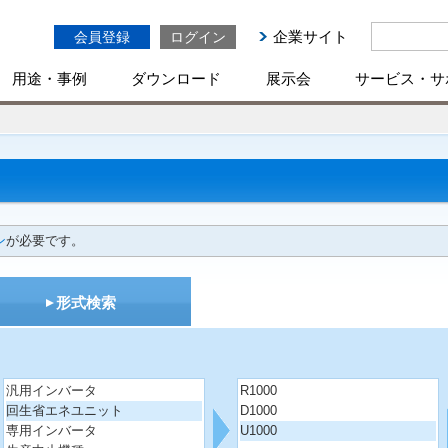
企業サイト
会員登録
ログイン
用途・事例
ダウンロード
展示会
サービス・サ
ン
が必要です。
形式検索
汎用インバータ
R1000
回生省エネユニット
D1000
専用インバータ
U1000