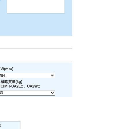
W(mm)
概略質量(kg)
CIMR-UA2E□、UA2W□
)