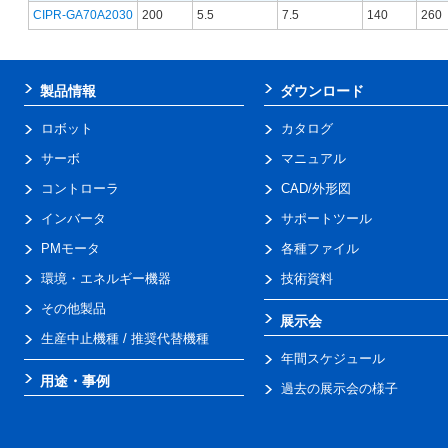
CIPR-GA70A2030
200
5.5
7.5
140
260
製品情報
ダウンロード
ロボット
カタログ
サーボ
マニュアル
コントローラ
CAD/外形図
インバータ
サポートツール
PMモータ
各種ファイル
環境・エネルギー機器
技術資料
その他製品
展示会
生産中止機種 / 推奨代替機種
年間スケジュール
用途・事例
過去の展示会の様子