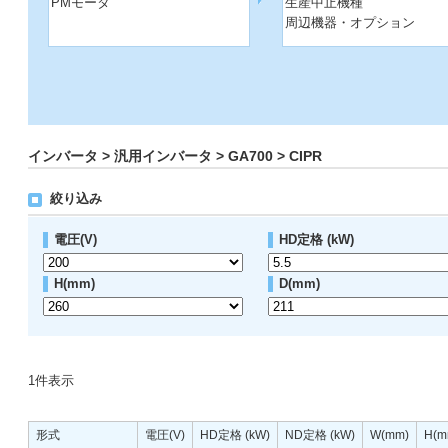
PMモータ
生産中止機種
周辺機器・オプション
インバータ > 汎用インバータ > GA700 > CIPR
絞り込み
電圧(V)
HD定格 (kW)
H(mm)
D(mm)
1
件表示
形式
電圧(V)
HD定格 (kW)
ND定格 (kW)
W(mm)
H(m