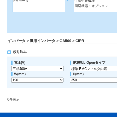
PMモータ
生産中止機種
周辺機器・オプション
インバータ > 汎用インバータ > GA500 > CIPR
絞り込み
電圧(V)
IP20/UL Openタイプ
W(mm)
H(mm)
0
件表示