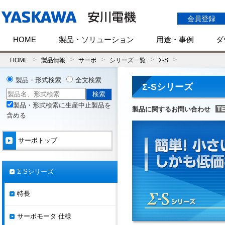
会員登録
HOME
製品・ソリューション
用途・事例
ダ
HOME
製品情報
サーボ
シリーズ一覧
Σ-S
製品・形式検索
全文検索
Σ-Sシリーズ
製品・形式検索に生産中止製品を
製品に関するお問い合わせ
含める
サーボトップ
Σ-Sシリーズ
特長
サーボモータ 仕様