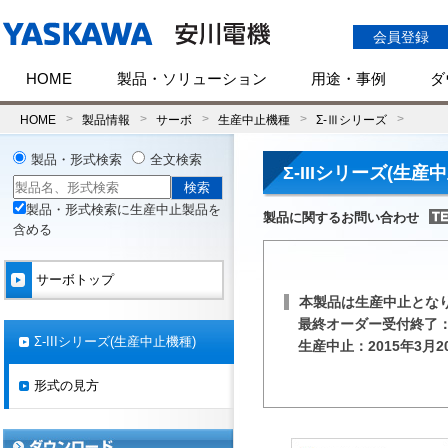
会員登録
HOME
製品・ソリューション
用途・事例
ダ
HOME
製品情報
サーボ
生産中止機種
Σ-Ⅲシリーズ
製品・形式検索
全文検索
Σ-IIIシリーズ(生産
製品・形式検索に生産中止製品を
製品に関するお問い合わせ
含める
サーボトップ
本製品は生産中止とな
最終オーダー受付終了：2
Σ-IIIシリーズ(生産中止機種)
生産中止：2015年3月2
形式の見方