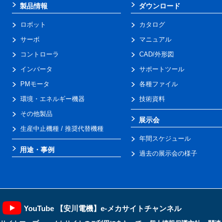
製品情報
ダウンロード
ロボット
カタログ
サーボ
マニュアル
コントローラ
CAD/外形図
インバータ
サポートツール
PMモータ
各種ファイル
環境・エネルギー機器
技術資料
その他製品
展示会
生産中止機種 / 推奨代替機種
年間スケジュール
用途・事例
過去の展示会の様子
YouTube 【安川電機】e-メカサイトチャンネル