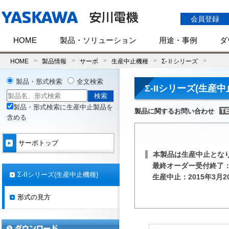
会員登録
HOME
製品・ソリューション
用途・事例
ダ
HOME
製品情報
サーボ
生産中止機種
Σ-Ⅱシリーズ
製品・形式検索
全文検索
Σ-IIシリーズ(生産中
製品・形式検索に生産中止製品を
製品に関するお問い合わせ
含める
サーボトップ
本製品は生産中止とな
最終オーダー受付終了：2
Σ-IIシリーズ(生産中止機種)
生産中止：2015年3月2
形式の見方