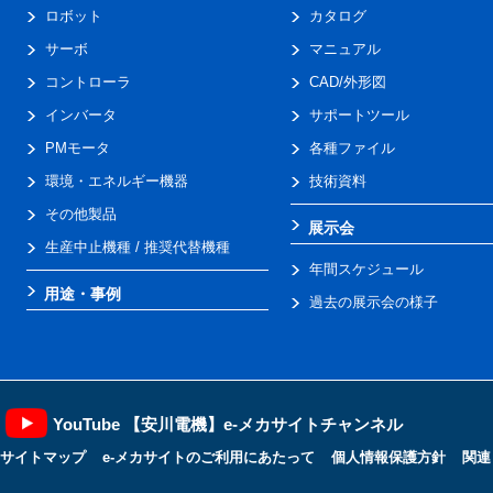
ロボット
カタログ
サーボ
マニュアル
コントローラ
CAD/外形図
インバータ
サポートツール
PMモータ
各種ファイル
環境・エネルギー機器
技術資料
その他製品
展示会
生産中止機種 / 推奨代替機種
年間スケジュール
用途・事例
過去の展示会の様子
YouTube 【安川電機】e-メカサイトチャンネル
サイトマップ
e-メカサイトのご利用にあたって
個人情報保護方針
関連