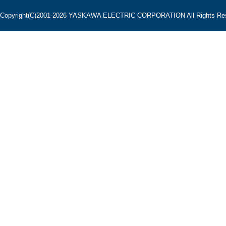
Copyright(C)2001‐2026 YASKAWA ELECTRIC CORPORATION All Rights Res