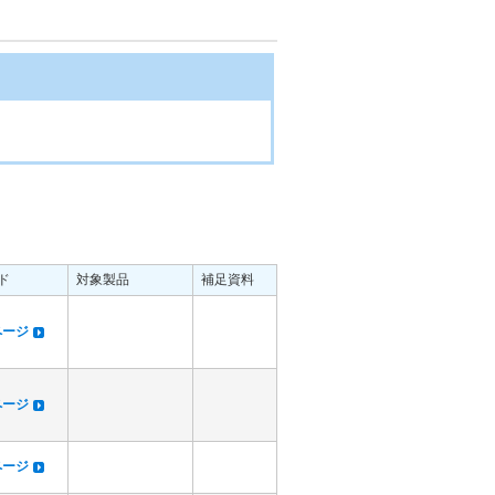
ド
対象製品
補足資料
dページ
dページ
dページ