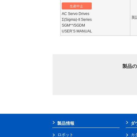
生産中止
AC Servo Drives
英
Σ(Sigma)-II Series
SGM**/SGDM
USER’S MANUAL
製品の
製品情報
ダ
ロボット
カ