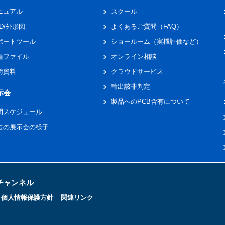
ニュアル
スクール
AD/外形図
よくあるご質問（FAQ）
ポートツール
ショールーム（実機評価など）
種ファイル
オンライン相談
術資料
クラウドサービス
輸出該非判定
示会
製品へのPCB含有について
間スケジュール
去の展示会の様子
トチャンネル
個人情報保護方針
関連リンク