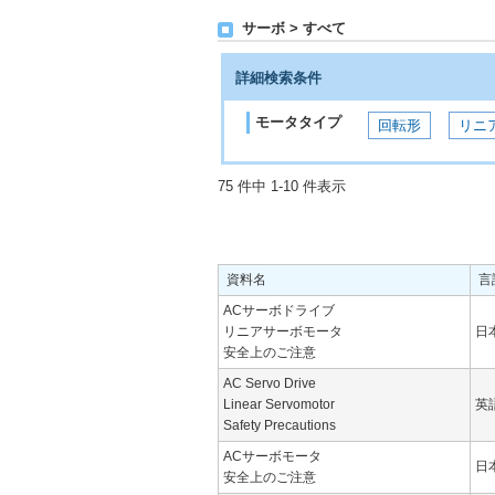
サーボ > すべて
詳細検索条件
モータタイプ
回転形
リニ
75 件中 1-10 件表示
資料名
言
ACサーボドライブ
リニアサーボモータ
日
安全上のご注意
AC Servo Drive
Linear Servomotor
英
Safety Precautions
ACサーボモータ
日
安全上のご注意