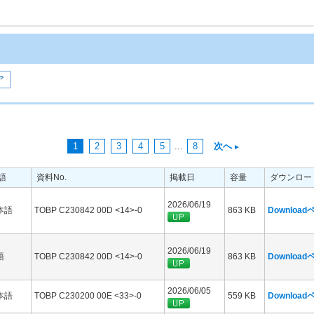
ア
1
2
3
4
5
...
8
次へ
語
資料No.
掲載日
容量
ダウンロー
2026/06/19
本語
TOBP C230842 00D <14>-0
863 KB
Downloa
2026/06/19
語
TOBP C230842 00D <14>-0
863 KB
Downloa
2026/06/05
本語
TOBP C230200 00E <33>-0
559 KB
Downloa