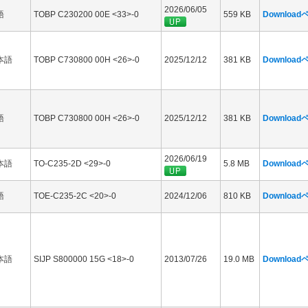
2026/06/05
語
TOBP C230200 00E <33>-0
559 KB
Downloa
本語
TOBP C730800 00H <26>-0
2025/12/12
381 KB
Downloa
語
TOBP C730800 00H <26>-0
2025/12/12
381 KB
Downloa
2026/06/19
本語
TO-C235-2D <29>-0
5.8 MB
Downloa
語
TOE-C235-2C <20>-0
2024/12/06
810 KB
Downloa
本語
SIJP S800000 15G <18>-0
2013/07/26
19.0 MB
Downloa