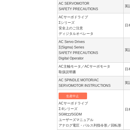
AC SERVOMOTOR
英
SAFETY PRECAUTIONS
ACサーボドライブ
Σシリーズ
日
安全上のご注意
ディジタルオペレータ
AC Servo Drives
Σ(Sigma) Series
英
SAFETY PRECAUTIONS
Digital Operator
AC主軸モータ／ACサーボモータ
日
取扱説明書
AC SPINDLE MOTOR/AC
英
SERVOMOTOR INSTRUCTIONS
生産中止
ACサーボドライブ
Σ-IIシリーズ
日
SGM□□/SGDM
ユーザーズマニュアル
アナログ電圧・パルス列指令形／回転形