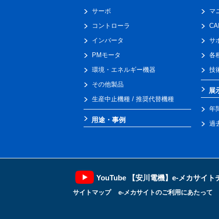
サーボ
マ
コントローラ
C
インバータ
サ
PMモータ
各
環境・エネルギー機器
技
その他製品
展
生産中止機種 / 推奨代替機種
年
用途・事例
過
YouTube 【安川電機】e-メカサイ
サイトマップ
e-メカサイトのご利用にあたって