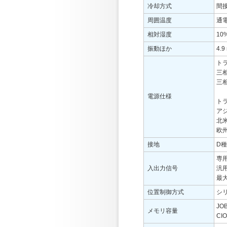
冷却方式
間
周囲温度
通電
相対湿度
10
振動ほか
4.9
ト
三相
三相
電源仕様
ト
アジ
北米
欧州
接地
D種
専用
入出力信号
汎用
最大
位置制御方式
シ
JO
メモリ容量
CI