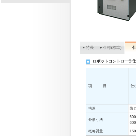
特長
仕様(標準)
仕
ロボットコントローラ仕
項 目
仕
構造
防じ
60
外形寸法
60
概略質量
15