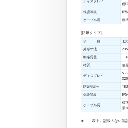
ディスプレイ
(
保護等級
IP5
ケーブル長
標準
[防爆タイプ]
項 目
仕
外形寸法
23
概略質量
1.
材質
強
5
ディスプレイ
3
防爆認証
TI
∗
保護等級
IP5
標準
ケーブル長
最大
∗
表中に記載のない認