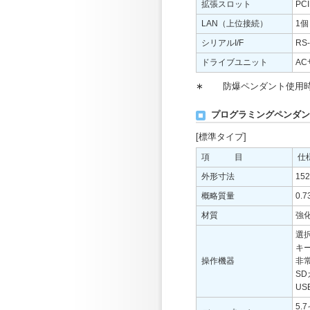
拡張スロット
PC
LAN（上位接続）
1個
シリアルI/F
RS-
ドライブユニット
AC
∗
防爆ペンダント使用時
プログラミングペンダン
[標準タイプ]
項 目
仕
外形寸法
152
概略質量
0.7
材質
強
選
キ
操作機器
非
SD
US
5.