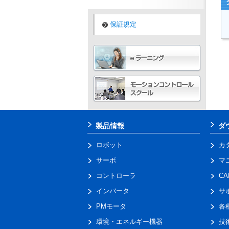
保証規定
製品情報
ダ
ロボット
カ
サーボ
マ
コントローラ
C
インバータ
サ
PMモータ
各
環境・エネルギー機器
技