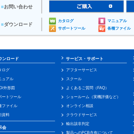
■
お問い合わせ
カタログ
マニュアル
■
ダウンロード
サポートツール
各種ファイル
ウンロード
サービス・サポート
タログ
アフターサービス
ニュアル
スクール
AD/外形図
よくあるご質問（FAQ）
ポートツール
ショールーム（実機評価など）
種ファイル
オンライン相談
術資料
クラウドサービス
輸出該非判定
示会
製品へのPCB含有について