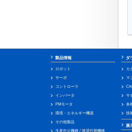
製品情報
ダ
ロボット
カ
サーボ
マ
コントローラ
C
インバータ
サ
PMモータ
各
環境・エネルギー機器
技
その他製品
展
生産中止機種 / 推奨代替機種