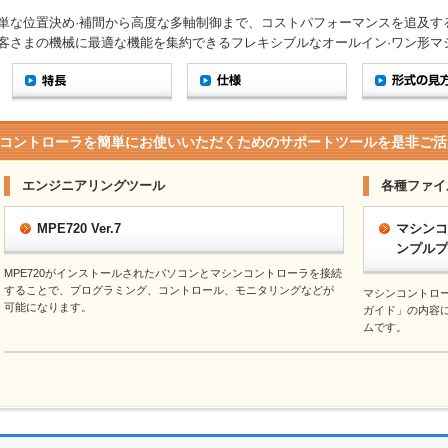
単な位置決め·補間から高度な多軸制御まで、コストパフォーマンスを追及す
客さまの機械に最適な機能を集約できるフレキシブルなオールイン·ワン形マ
コントローラを簡単にお使いいただくためのサポートツールを是非ご活
エンジニアリングツール
各種ファイ
MPE720 Ver.7
マシンコ
ンプルプ
MPE720がインストールされたパソコンとマシンコントローラを接続
することで、プログラミング、コントロール、モニタリングなどが
マシンコントロ
可能になります。
ガイド」の内容
ムです。