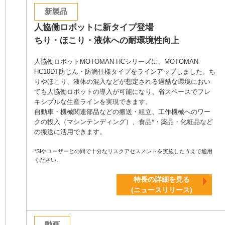
新製品
人協働ロボットに新タイプ登場
ちり・ほこり・液体への耐環境性向上
人協働ロボットMOTOMAN-HCシリーズに、MOTOMAN-
HC10DT防じん・防滴仕様タイプをラインアップしました。ち
りやほこり、液体の混入などが想定される過酷な環境におい
ても人協働ロボットの導入が可能になり、省スペースでフレ
キシブルな生産ラインを実現できます。
自動車・機械関連部品などの搬送・組立、工作機械へのワー
クの投入（マシンテンディング）、食品*・薬品・化粧品など
の搬送に活用できます。
*SIやユーザーとの間で十分なリスクアセスメントを実施したうえで適用
ください。
特長の詳細を見る
(ニュースリリース)
動画