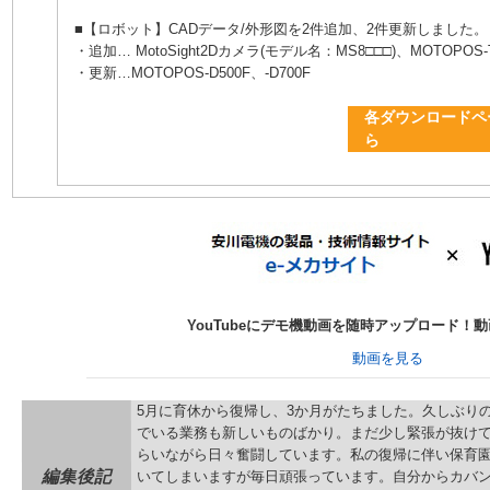
■【ロボット】CADデータ/外形図を2件追加、2件更新しました。（
・追加… MotoSight2Dカメラ(モデル名：MS8□□□)、MOTOPOS-T
・更新…MOTOPOS-D500F、-D700F
各ダウンロードペ
ら
YouTubeにデモ機動画を随時アップロード！
動画を見る
5月に育休から復帰し、3か月がたちました。久しぶり
でいる業務も新しいものばかり。まだ少し緊張が抜け
らいながら日々奮闘しています。私の復帰に伴い保育
編集後記
いてしまいますが毎日頑張っています。自分からカバ