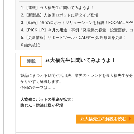
1.【連載】豆大福先生に聞いてみようよ！
2.【新製品】人協働ロボットに新タイプ登場
3.【動画】“食”のロボットソリューションを解説！FOOMA JAP
4.【PICK UP】今月の用途・事例「発電機の容量・設置面積、
5.【更新情報】サポートツール・CADデータ/外形図を更新！
6.編集後記
豆大福先生に聞いてみようよ！
連載
製品にまつわる疑問や活用法、業界のトレンドを豆大福先生が分
かりやすく解説します。
今回のテーマは……
人協働ロボットの用途が拡大！
防じん・防滴仕様が登場
豆大福先生の解説を読む