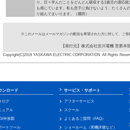
り、日々学んだことをどんどん吸収する1歳児の適応能
も感じています。私も息子に負けないよう、たくさん
り組んでまいります。（國田）
※このメールはメールマガジンの配信を希望された方に対して、ご登
【発行元】株式会社安川電機 営業本部
Copyright(C)2019 YASKAWA ELECTRIC CORPORATION. All Rights Reser
ウンロード
サービス・サポート
タログ
アフターサービス
ニュアル
スクール
AD/外形図
よくあるご質問（FAQ）
ポートツール
ショールーム（実機評価など）