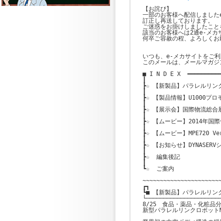
【お詫び】

一部のお客様へ配信しましたe
訂正し再送しております。

ご迷惑をお掛けしましたこと
該当のお客様へは2通e-メカ
何卒ご容赦の程、よろしくお
いつも、e-メカサイトをご利
このメールは、メールマガジ
■ I N D E X  ━━━━━━━━━━
┃

┣☆ 【新製品】パラレルリンクロボ
┃

┣☆ 【製品情報】U1000プ
┃

┣☆ 【展示会】国際物流総合展
┃

┣☆ 【ムービー】2014年国
┃

┣☆ 【ムービー】MPE720 V
┃

┣☆ 【お知らせ】DYNASERV
┃

┣☆  編集後記

┃

┗☆  ご案内

~~~~~~~~~~~~~~~~~~~~~~~
┏┓

┗■ 【新製品】パラレルリンクロボ
└──────────────────────
8/25　食品・薬品・化粧品
新型パラレルリンクロボットMOT