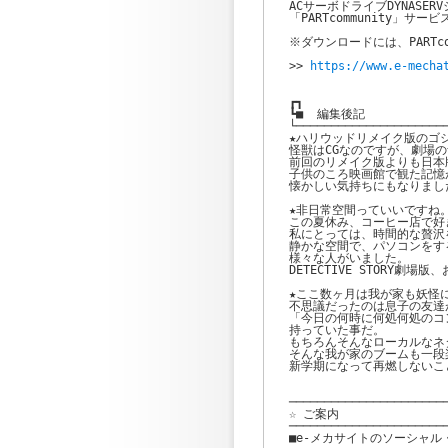
ACサーボドライブDYNASER
「PARTcommunity」
※ダウンロードには、PARTc
>> 
https://www.e-mecha
┏┓

┗■  編集後記

└──────────────────────
★ハリウッドリメイク版のゴジ
怪獣はCGなのですが、劇場の
前回のリメイク版よりも日本
子供のころ映画館で観た記憶
懐かしい気持ちにもなりまし
★非日常空間っていいですね。
この夏休み、コーヒー店で好
私にとっては、時間的な贅沢
静かな空間で、パソコンをす
様々な人がいました。

DETECTIVE STORY劇
★ここ数ヶ月は我が家も妖怪に
不思議だったのは息子の友達が
「今日の何時に何処何処のコ
持っていた事だ。

もちろんそんなローカルなネ
そんな我が家のブームも一段
新学期になって再燃しないこ
───────────────────────
☆ ご案内

───────────────────────
■e-メカサイトのソーシャル