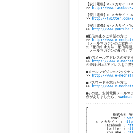
【安川電機】e-メカサイトFac
>> 
http://www.facebook
【安川電機】e-メカサイトtwit
>> 
http://twitter.com/
【安川電機】e-メカサイトYouT
>> 
http://www.youtube.
■配信停止をご希望の方は

>> 
http://www.e-mechat
（メールマガジンのご案内ペー
の「配信中止方法・配信再開
「メールマガジンの配信」で
■配信メールアドレスの変更を
>> 
https://www.e-mecha
の登録eMailアドレスをご変
■メールマガジンのバックナン
>> 
http://www.e-mechat
■パスワードを忘れた方は

>> 
http://www.e-mechat
■その他、安川電機メールマガ
点がありましたら、<
webmas
‥‥‥‥‥‥‥‥‥‥‥‥‥
┏                    
┃                      
┃            株式会社 
┃           eMail : 
we
┃    e-メカサイト : 
http
┃        Facebook : 
ht
┃         twitter : 
ht
┃         YouTube : 
ht