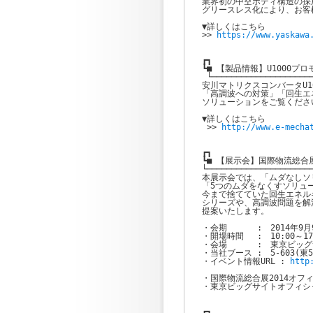
業界初の中空ボディ構造の採
グリースレス化により、お客
▼詳しくはこちら

>> 
https://www.yaskawa
┏┓

┗■ 【製品情報】U1000プ
 └─────────────────────
安川マトリクスコンバータU1
「高調波への対策」「回生エ
ソリューションをご覧ください
▼詳しくはこちら

 >> 
┏┓

┗■ 【展示会】国際物流総合展
└──────────────────────
本展示会では、「ムダなしソ
「5つのムダをなくすソリュ
今まで捨てていた回生エネル
シリーズや、高調波問題を解決
提案いたします。

・会期 　　　:　2014年9月9
・開場時間 　:　10:00～17:
・会場 　　　:　東京ビッグ
・当社ブース :　5-603(東5
・イベント情報URL : 
http
・国際物流総合展2014オフィ
・東京ビッグサイトオフィシャ
┏┓
