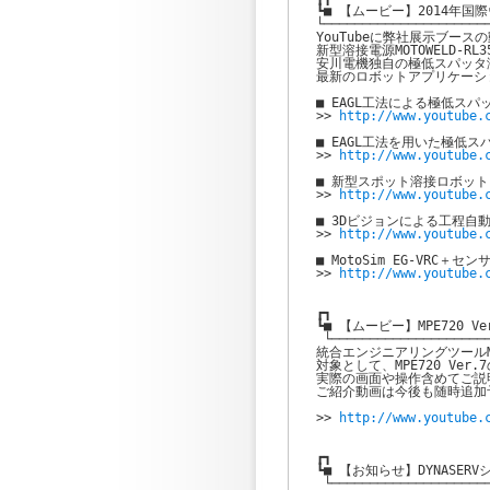
┗■ 【ムービー】2014年国
└──────────────────────
YouTubeに弊社展示ブース
新型溶接電源MOTOWELD-R
安川電機独自の極低スパッタ溶
最新のロボットアプリケーシ
■ EAGL工法による極低スパッ
>> 
http://www.youtube.
■ EAGL工法を用いた極低
>> 
http://www.youtube.
■ 新型スポット溶接ロボット
>> 
■ 3Dビジョンによる工程自動
>> 
http://www.youtube.
■ MotoSim EG-VRC
>> 
http://www.youtube.c
┏┓

┗■ 【ムービー】MPE720 V
 └─────────────────────
統合エンジニアリングツールMP
対象として、MPE720 Ve
実際の画面や操作含めてご説
ご紹介動画は今後も随時追加
>> 
http://www.youtube.
┏┓

┗■ 【お知らせ】DYNASERV
 └─────────────────────