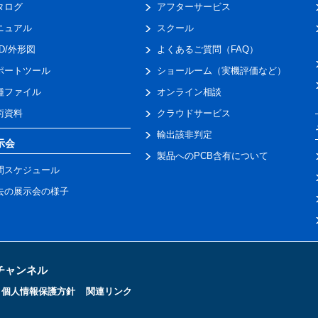
タログ
アフターサービス
ニュアル
スクール
AD/外形図
よくあるご質問（FAQ）
ポートツール
ショールーム（実機評価など）
種ファイル
オンライン相談
術資料
クラウドサービス
輸出該非判定
示会
製品へのPCB含有について
間スケジュール
去の展示会の様子
トチャンネル
個人情報保護方針
関連リンク