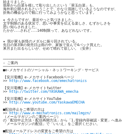
始まりました。

翡翠から白菜を模して彫り出したという「翠玉白菜」も、

海外初公開されるということで、かなり混雑しているようなのですが、

折角の機会なので観に行ってみようかなと思っています。

★ 今さらですが、最近やっと気づきました。

文字制限のある状況で、思いや事実を伝える楽しさ、むずかしさを

思い知らされました。

たかが...されど...140制限って、あなどれないです。

★ 我が家も妖怪のメダルに振り回されている。

先日の第3弾の発売日は雨の中、家族で並んで4パック買えた。

来月また出るらしいが、せめて晴れて欲しい。（安井）

──────────────────────────────────

☆ ご案内

──────────────────────────────────

■e-メカサイトのソーシャル・ネットワーキング・サービス

【安川電機】e-メカサイトFacebookページ

>> 
http://www.facebook.com/emechatronics
【安川電機】e-メカサイトtwitter

>> 
http://twitter.com/YASKAWA_emecha
【安川電機】e-メカサイトYouTube

>> 
http://www.youtube.com/YaskawaEMECHA
■配信停止をご希望の方は

>> 
http://www.e-mechatronics.com/mailmgzn/
（メールマガジンのご案内ページ）

の「配信中止方法・配信再開方法」から「1.登録内容確認・変更」へ進み

「メールマガジンの配信」で「いいえ」をご選択ください。

■配信メールアドレスの変更をご希望の方は
