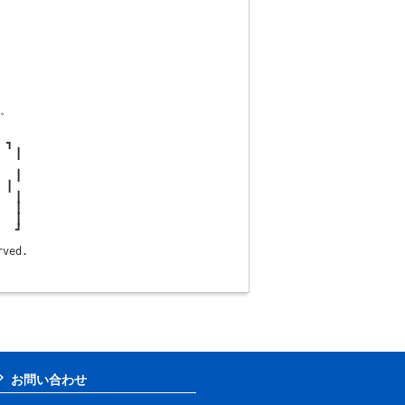
。

┓

  ┃

  ┃

 ┃

  ┃

  ┃

  ┃

  ┛

ved. 

お問い合わせ