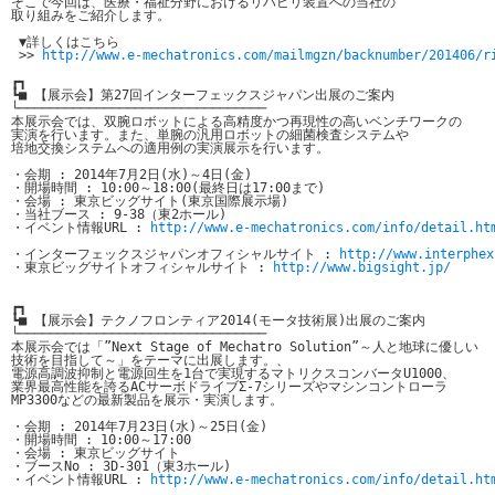
そこで今回は、医療・福祉分野におけるリハビリ装置への当社の

取り組みをご紹介します。

 ▼詳しくはこちら

 >> 
http://www.e-mechatronics.com/mailmgzn/backnumber/201406/r
┏┓

┗■ 【展示会】第27回インターフェックスジャパン出展のご案内

└────────────────────────────────

本展示会では、双腕ロボットによる高精度かつ再現性の高いベンチワークの

実演を行います。また、単腕の汎用ロボットの細菌検査システムや

培地交換システムへの適用例の実演展示を行います。

・会期 : 2014年7月2日(水)～4日(金)

・開場時間 : 10:00～18:00(最終日は17:00まで)

・会場 : 東京ビッグサイト(東京国際展示場)

・当社ブース : 9-38（東2ホール)

・イベント情報URL : 
http://www.e-mechatronics.com/info/detail.ht
・インターフェックスジャパンオフィシャルサイト : 
http://www.interphex
・東京ビッグサイトオフィシャルサイト : 
http://www.bigsight.jp/
┏┓

┗■ 【展示会】テクノフロンティア2014(モータ技術展)出展のご案内

└────────────────────────────────

本展示会では「”Next Stage of Mechatro Solution”～人と地球に優しい

技術を目指して～」をテーマに出展します。、

電源高調波抑制と電源回生を1台で実現するマトリクスコンバータU1000、

業界最高性能を誇るACサーボドライブΣ-7シリーズやマシンコントローラ

MP3300などの最新製品を展示・実演します。

・会期 : 2014年7月23日(水)～25日(金)

・開場時間 : 10:00～17:00

・会場 : 東京ビッグサイト

・ブースNo : 3D-301（東3ホール)

・イベント情報URL : 
http://www.e-mechatronics.com/info/detail.ht