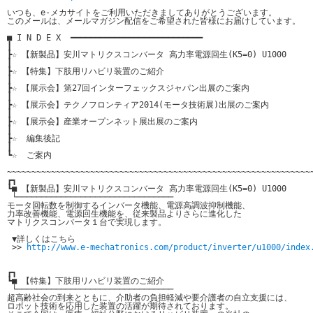
いつも、e-メカサイトをご利用いただきましてありがとうございます。

このメールは、メールマガジン配信をご希望された皆様にお届けしています。

■ I N D E X  ━━━━━━━━━━━━━━━━━━━━━━━━━━━

┃

┣☆ 【新製品】安川マトリクスコンバータ 高力率電源回生(K5=0) U1000

┃

┣☆ 【特集】下肢用リハビリ装置のご紹介

┃

┣☆ 【展示会】第27回インターフェックスジャパン出展のご案内

┃

┣☆ 【展示会】テクノフロンティア2014(モータ技術展)出展のご案内

┃

┣☆ 【展示会】産業オープンネット展出展のご案内

┃

┣☆  編集後記

┃

┗☆  ご案内

~~~~~~~~~~~~~~~~~~~~~~~~~~~~~~~~~~~~~~~~~~~~~~~~~~~~~~~~~~~~~~~
┏┓

┗■ 【新製品】安川マトリクスコンバータ 高力率電源回生(K5=0) U1000

 └────────────────────────────────

モータ回転数を制御するインバータ機能、電源高調波抑制機能、

力率改善機能、電源回生機能を、従来製品よりさらに進化した

マトリクスコンバータ１台で実現します。

 ▼詳しくはこちら

 >> 
http://www.e-mechatronics.com/product/inverter/u1000/index
┏┓

┗■ 【特集】下肢用リハビリ装置のご紹介

 └────────────────────────────────

超高齢社会の到来とともに、介助者の負担軽減や要介護者の自立支援には、

ロボット技術を応用した装置の活躍が期待されております。
