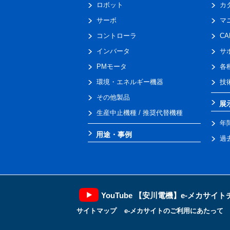
ロボット
カ
サーボ
マ
コントローラ
C
インバータ
サ
PMモータ
各
環境・エネルギー機器
技
その他製品
展
生産中止機種 / 推奨代替機種
年
用途・事例
過
YouTube 【安川電機】e-メカサイ
サイトマップ
e-メカサイトのご利用にあたって