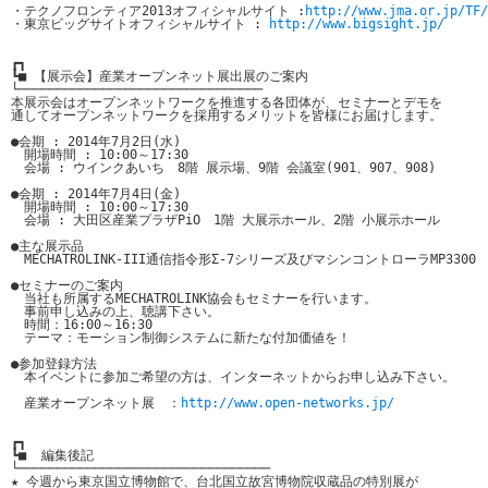
・テクノフロンティア2013オフィシャルサイト :
http://www.jma.or.jp/TF/
・東京ビッグサイトオフィシャルサイト : 
http://www.bigsight.jp/
┏┓

┗■ 【展示会】産業オープンネット展出展のご案内

└────────────────────────────────

本展示会はオープンネットワークを推進する各団体が、セミナーとデモを

通してオープンネットワークを採用するメリットを皆様にお届けします。

●会期 : 2014年7月2日(水)

　開場時間 : 10:00～17:30

　会場 : ウインクあいち　8階 展示場、9階 会議室(901、907、908)

●会期 : 2014年7月4日(金)

　開場時間 : 10:00～17:30

　会場 : 大田区産業プラザPiO　1階 大展示ホール、2階 小展示ホール

●主な展示品

　MECHATROLINK-III通信指令形Σ-7シリーズ及びマシンコントローラMP3300

●セミナーのご案内

　当社も所属するMECHATROLINK協会もセミナーを行います。

　事前申し込みの上、聴講下さい。

　時間：16:00～16:30

　テーマ：モーション制御システムに新たな付加価値を！

●参加登録方法

　本イベントに参加ご希望の方は、インターネットからお申し込み下さい。

　産業オープンネット展　：
http://www.open-networks.jp/
┏┓

┗■  編集後記

└─────────────────────────────────

★ 今週から東京国立博物館で、台北国立故宮博物院収蔵品の特別展が
