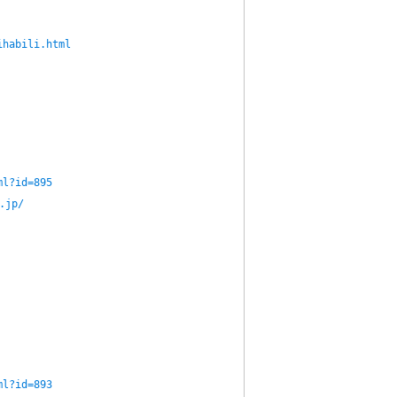
ihabili.html
ml?id=895
.jp/
ml?id=893