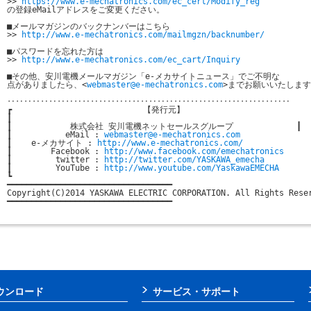
>> 
https://www.e-mechatronics.com/ec_cert/Modify_reg
の登録eMailアドレスをご変更ください。

■メールマガジンのバックナンバーはこちら

>> 
http://www.e-mechatronics.com/mailmgzn/backnumber/
■パスワードを忘れた方は

>> 
http://www.e-mechatronics.com/ec_cart/Inquiry
■その他、安川電機メールマガジン「e-メカサイトニュース」でご不明な

点がありましたら、<
webmaster@e-mechatronics.com
>までお願いいたします
‥‥‥‥‥‥‥‥‥‥‥‥‥‥‥‥‥‥‥‥‥‥‥‥‥‥‥‥‥‥‥‥‥‥

┏                           【発行元】                           
┃                                                              
┃            株式会社 安川電機ネットセールスグループ             ┃

┃           eMail : 
webmaster@e-mechatronics.com
               
┃    e-メカサイト : 
http://www.e-mechatronics.com/
              
┃        Facebook : 
http://www.facebook.com/emechatronics
      
┃         twitter : 
http://twitter.com/YASKAWA_emecha
          
┃         YouTube : 
http://www.youtube.com/YaskawaEMECHA
       
┗                                                              
━━━━━━━━━━━━━━━━━━━━━━━━━━━━━━━━━━

Copyright(C)2014 YASKAWA ELECTRIC CORPORATION. All Rights Reser
━━━━━━━━━━━━━━━━━━━━━━━━━━━━━━━━━━

ウンロード
サービス・サポート