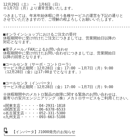
12月29日（土） ～ 1月6日（日）

※1月7日（月）より通常営業いたします。

つきましては、年末年始休暇に伴う各種サービスの運営を下記の通りと

させていただきますので、ご理解の程よろしくお願いいたします。

----------------------------------------------------------

■オンラインショップにおけるご注文の受付

休暇期間中に受け付けたご注文につきましては、営業開始日以降の

対応となります。

■電子メール／FAXによるお問い合わせ

休暇期間中に受け付けたお問い合わせにつきましては、営業開始日

以降の回答となります。

■コールセンタ（サーボ・コントローラ）

サービス停止期間：12月28日（金）17:00 ～1月7日（月）9:00

（12月28日（金）は17:00までとなります。）

■コールセンタ（インバータ）

サービス停止期間：12月28日（金）17:00 ～1月7日（月）9:00

※休暇期間中のメカトロ製品の故障に関する緊急のお問い合わせは、

最寄りの安川エンジニアリング（株）メカトロサービスをご利用ください。

◇関東支店・・・・・04-2931-1818

◇関西支店・・・・・06-6378-6533

◇名古屋支店・・・・052-331-5380

◇九州支店・・・・・093-663-5108 

┏┓

┗■  【インバータ】J1000発売のお知らせ

└────────────────────────────────
