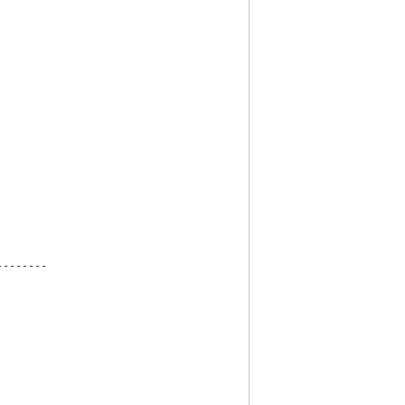
　



-------
