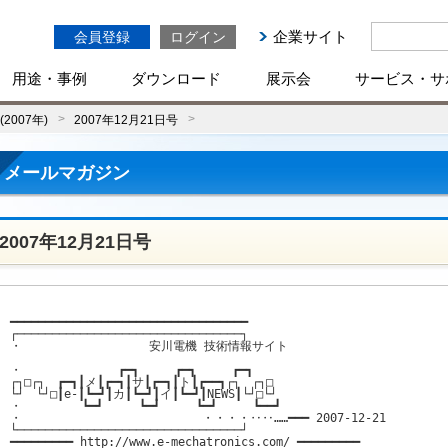
企業サイト
会員登録
ログイン
用途・事例
ダウンロード
展示会
サービス・サ
2007年)
2007年12月21日号
メールマガジン
2007年12月21日号
━━━━━━━━━━━━━━━━━━━━━━━━━━━━━━━━━━

┌────────────────────────────────┐

・　　　　　　　　　　 安川電機 技術情報サイト

・　　　　　　　　┏━┓　　　┏━┓　　　┏━┓

┌┐□┌┐　┏━┓┃メ┃┏━┓┃サ┃┏━┓┃ト┃┏━━┓┌┐　┌┐□

└┘　└┘□┃e-┃┗━┛┃カ┃┗━┛┃イ┃┗━┛┃NEWS┃└┘□└┘

・　　　　　┗━┛　　　┗━┛　　　┗━┛　　　┗━━┛

・　　　　　　　　　　　　　　　・・・・‥‥……━━━ 2007-12-21

└────────────────────────────────┘

━━━━━━━━━ http://www.e-mechatronics.com/ ━━━━━━━━━
