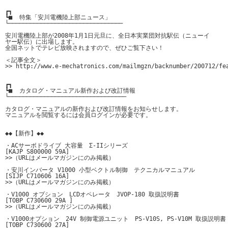
┏┓

┗■  特集「安川電機陸上部ニュース」

└────────────────────────────────

安川電機陸上部が2008年1月1日元旦に、全日本実業団対抗駅伝（ニューイ

ヤー駅伝）に出場します。

全国ネットでテレビ放映されますので、ぜひご覧下さい！

＜記事全文＞

>> http://www.e-mechatronics.com/mailmgzn/backnumber/200712/fea
┏┓

┗■  カタログ・マニュアル新作および改訂情報

└─────────────────────────────────

カタログ・マニュアルの新作および改訂情報をお知らせします。

マニュアルを閲覧するには会員ログインが必要です。

◆◆【新作】◆◆

・ACサーボドライブ 大容量　Σ-IIシリーズ

[KAJP S800000 59A]

>>（URLはメールマガジンにのみ掲載）

・安川インバータ V1000 小型ベクトル制御　テクニカルマニュアル

[SIJP C710606 16A]

>>（URLはメールマガジンにのみ掲載）

・V1000 オプション　LCDオペレータ　JVOP-180 取扱説明書

[TOBP C730600 29A ]

>>（URLはメールマガジンにのみ掲載）

・V1000オプション　24V 制御電源ユニット　PS-V10S, PS-V10M 取扱説明書

[TOBP C730600 27A]
