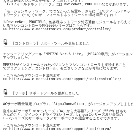
大きな規模のシステムを作ることに適しています。

「I/Oフィールドネットワーク」にはDeviceNet、PROFIBUSなどがあります。

「モーションネットワーク」でつながった装置を、さらに「I/Oフィールドネッ

トワーク」でつなぐのが、フィールドネットワークの適材適所ですね！

※DeviceNet、PROFIBUS、他各種ネットワーク対応通信モジュールをそろえて

いるマシンコントローラMP2000シリーズはこちらです。

>> http://www.e-mechatronics.com/product/controller/

┏┓

┗■  【コントローラ】サポートツールを更新しました

└─────────────────────────────────

エンジニアリングツール「MPE720 Ver.6 Lite」（MP2400専用）がバージョン

アップしました。 

MPE720がインストールされたパソコンとマシンコントローラを接続すること

でプログラミング、コントロール、モニタリングなどが可能になります。 

・こちらからダウンロード出来ます

>> http://www.e-mechatronics.com/support/tool/controller/

┏┓

┗■  【サーボ】サポートツールを更新しました

└─────────────────────────────────

ACサーボ容量選定プログラム「SigmaJunmaSize+」がバージョンアップしました
従来のACサーボΣ-miniシリーズ（3W）から大容量Σシリーズ（55kW）はもち

ろんのこと、ダイレクトドライブΣシリーズ、LinearΣシリーズ及び最新の

Σ－Vシリーズのサーボモータ／サーボパックを選定することができます。

・こちらからダウンロード出来ます

>> http://www.e-mechatronics.com/support/tool/servo/
