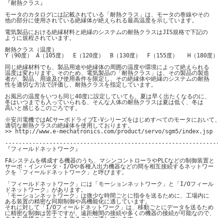
『耐熱クラス』

モータのカタログには記載されている「耐熱クラス」は、モータの巻線やその

他の部分に使用されている絶縁体が絶えられる最高温度を示しています。

電気製品における絶縁材料と絶縁のシステムの耐熱クラスはJIS規格で下記の

ように規程されています。

耐熱クラス（温度）

Y（90度） A（105度）　E（120度）　B（130度）　F（155度） 　H（180度）
同じ絶縁材料でも、製品用途や絶縁体の周囲の温度や環境によって絶えられる

温度は変わります。そのため、電気製品の「耐熱クラス」は、その製品の製造

者が、製品、用途及び使用条件を限定し、その絶縁体や絶縁のシステムの耐熱

性を適切な方法で評価し、耐熱クラスを指定しています。

お風呂の温度をいつも同じ40度に設定していても、夏は早く出たくなるのに、

冬はいつまでも入っていられる、そんな人体の耐熱クラスは夏は低く、冬は

高いと感じるこのごろです。

※安川電機ではACサーボドライブΣ-Vシリーズをはじめすべてのモータにおいて、
適切な耐熱クラスの絶縁体を使用しております。

>> http://www.e-mechatronics.com/product/servo/sgm5/index.jsp

---------------------------------------------------------------
『フィールドネットワーク』

FAシステムを構成する機器のうち、マシンコントローラやPLCなどの制御装置と

サーボ・インバータ・I/Oや各種入出力機器などの間を相互接続するネットワー

クを「フィールドネットワーク」と呼びます。

「フィールドネットワーク」には「モーションネットワーク」と「I/Oフィール

ドネットワーク」があります。

「モーションネットワーク」は微少な時間ごとに指令を送るために、工場内に

ある装置の精密な同期制御や高機能化に適しています。

それに対して「I/Oフィールドネットワーク」は、移動ごとにデータを送るため

に精密な制御は苦手ですが、遠距離間の接続や多くの機器の接続が可能なので、
