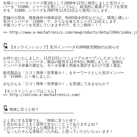
次期インバータシリーズ第1段として2006年12月に発売しました安川イン

バータ「V1000」シリーズを更にシンプルに、経済的に最適ドライブを実現

する「J1000」シリーズを2007年12月21日より発売いたします。

究極の小型化、簡単操作や簡単設定、RoHS指令対応など人に、環境に優しい

安川インバータ「J1000」で、さらなる省エネニーズにお応えします。

今後コンテンツを充実していきますので、乞うご期待！！！

>> http://www.e-mechatronics.com/newproducts/detail004/index.js
┏┓

┗■ 【オンラインショップ】安川インバータV1000販売開始のお知らせ

└────────────────────────────────

お待たせいたしました。11月12日にリニューアルオープンしたオンライン

ショップに「インバータ」製品の販売を12月4日に再開しました。面倒な

インバータ容量の選定も、モータ容量と用途を選択するだけで楽々選定。

販売製品も「スゴ！簡単！世界最小！」をキーワードとした安川インバー

タ「V1000」に一新しました。

みなさんも「スゴ！簡単！世界最小！」を実感してみませんか？

【オンラインショップはこちら】

>> http://online.e-mechatronics.com/

┏┓

┗■ 簡単に言うと何？

└────────────────────────────────

よく耳にする言葉でも、「簡単に言うと何？」

と言われるとうまく説明できないことってありますよね？

このコーナーではそんな用語をピックアップ！

「な～んだそんな意味だったのね」と思っていただいちゃいます！
