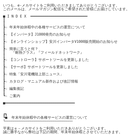
いつも、e-メカサイトをご利用いただきましてありがとうございます。

このメールは、メールマガジン配信をご希望された皆様にお届けしています。

■ I N D E X  ━━━━━━━━━━━━━━━━━━━━━━━━━━━

┃

┃

┣☆ 年末年始休暇中の各種サービスの運営について

┃

┣☆ 【インバータ】J1000発売のお知らせ

┃

┣☆ 【オンラインショップ】安川インバータV1000販売開始のお知らせ

┃

┣☆ 簡単に言うと何？

┃   『耐熱クラス』『フィールドネットワーク』

┃

┣☆ 【コントローラ】サポートツールを更新しました

┃

┣☆ 【サーボ】サポートツールを更新しました

┃

┣☆ 特集「安川電機陸上部ニュース」

┃

┣☆ カタログ・マニュアル新作および改訂情報

┃

┣☆ 編集後記

┃

┗☆ ご案内

■━━━━━━━━━━━━━━━━━━━━━━━━━━━━━━━━━

┏┓

┗■  年末年始休暇中の各種サービスの運営について

└────────────────────────────────

平素はｅ－メカサイトをご利用いただきありがとうございます。

誠に勝手ながら弊社は下記の期間、年末年始休暇とさせていただきます。
