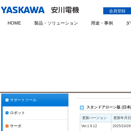
会員登録
HOME
製品・ソリューション
用途・事例
ダ
HOME
ダウンロード
サポートツール
サーボ
SigmaSize+
製品・形式検索
全文検索
ACサーボ容量選定プロ
製品・形式検索に生産中止製品を
製品に関するお問い合わせ
含める
特長
動作環境・取扱説
ダウンロードトップ
スタンドアローン版 (日本語)
サポートツール
スタンドアローン版 (日本
ロボット
更新バージョン
更新年月日
サーボ
Ver.1.9.12
2025/10/29