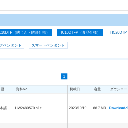
C10DTP（防じん・防滴仕様）
HC10DTFP（食品仕様）
HC20DTP
グペンダント
スマートペンダント
1
言語
資料No.
掲載日
容量
ダウンロー
本語
HW2480570 <1>
2023/10/19
66.7 MB
Downloa