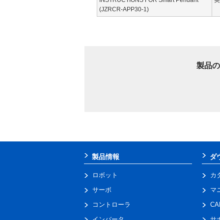
(JZRCR-APP30-1)
製品の
製品情報
ダ
ロボット
カ
サーボ
マ
コントローラ
C
インバータ
サ