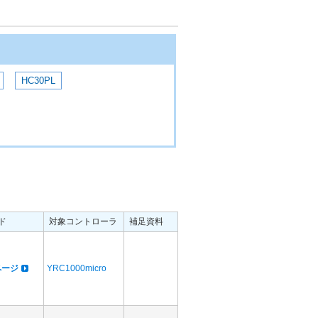
HC30PL
ド
対象コントローラ
補足資料
dページ
YRC1000micro