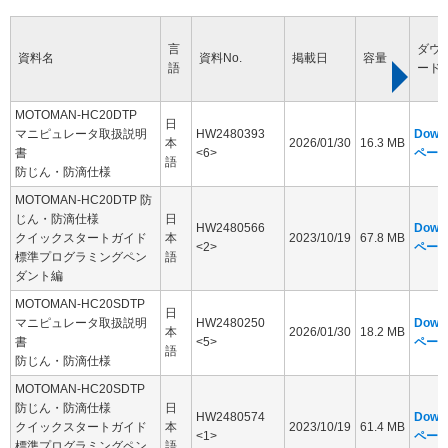
言
ダウ
資料名
資料No.
掲載日
容量
語
ード
MOTOMAN-HC20DTP
日
マニピュレータ取扱説明
HW2480393
Down
本
2026/01/30
16.3 MB
書
<6>
ペー
語
防じん・防滴仕様
MOTOMAN-HC20DTP 防
じん・防滴仕様
日
HW2480566
Down
クイックスタートガイド
本
2023/10/19
67.8 MB
<2>
ペー
標準プログラミングペン
語
ダント編
MOTOMAN-HC20SDTP
日
マニピュレータ取扱説明
HW2480250
Down
本
2026/01/30
18.2 MB
書
<5>
ペー
語
防じん・防滴仕様
MOTOMAN-HC20SDTP
防じん・防滴仕様
日
HW2480574
Down
クイックスタートガイド
本
2023/10/19
61.4 MB
<1>
ペー
標準プログラミングペン
語