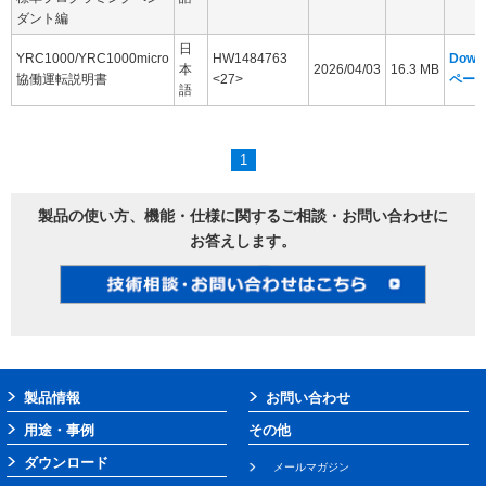
ダント編
日
YRC1000/YRC1000micro
HW1484763
Down
本
2026/04/03
16.3 MB
協働運転説明書
<27>
ペー
語
1
製品の使い方、機能・仕様に関するご相談・お問い合わせに
お答えします。
製品情報
お問い合わせ
用途・事例
その他
ダウンロード
メールマガジン