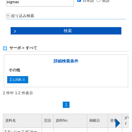
日本語
英語
絞り込み検索
サーボ > すべて
詳細検索条件
その他
Σ-LINKⅡ
2 件中 1-2 件表示
1
ダウ
資料名
言語
資料No.
掲載日
容量
ド
Σ-Xシリーズ ACサー