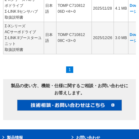
ボドライブ
日本
TOMP C710812
Dow
2025/11/28
4.1 MB
Σ-LINK IIセンサハブ
語
06D <4>-0
ージ
取扱説明書
Σ-Xシリーズ
ACサーボドライブ
日本
TOMP C710812
Dow
Σ-LINK IIブースターユ
2025/12/26
3.0 MB
語
08C <3>-0
ージ
ニット
取扱説明書
1
製品の使い方、機能・仕様に関するご相談・お問い合わせに
お答えします。
製品情報
お問い合わせ