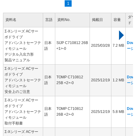
1
ダウ
資料名
言語
資料No.
掲載日
容量
ド
Σ-Xシリーズ ACサー
ボドライブ
アドバンストセーフテ
日本
SIJP C710812 26B
Dow
2025/03/28
7.2 MB
ィモジュール
語
<1>-0
ージ
デジタル入出力形
製品マニュアル
Σ-Xシリーズ ACサー
ボドライブ
日本
TOMP C710812
Dow
アドバンストセーフテ
2025/12/19
1.2 MB
語
25B <2>-0
ージ
ィモジュール
安全上のご注意
Σ-Xシリーズ ACサー
ボドライブ
日本
TOMP C710812
Dow
アドバンストセーフテ
2025/12/19
5.8 MB
語
26B <2>-0
ージ
ィモジュール
取付手順書
Σ-Xシリーズ ACサー