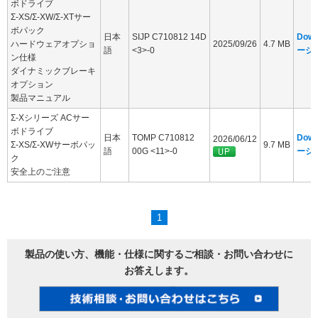
ボドライブ
Σ-XS/Σ-XW/Σ-XTサー
ボパック
日本
SIJP C710812 14D
Dow
ハードウェアオプショ
2025/09/26
4.7 MB
語
<3>-0
ージ
ン仕様
ダイナミックブレーキ
オプション
製品マニュアル
Σ-Xシリーズ ACサー
ボドライブ
日本
TOMP C710812
Dow
2026/06/12
Σ-XS/Σ-XWサーボパッ
9.7 MB
語
00G <11>-0
ージ
ク
安全上のご注意
1
製品の使い方、機能・仕様に関するご相談・お問い合わせに
お答えします。