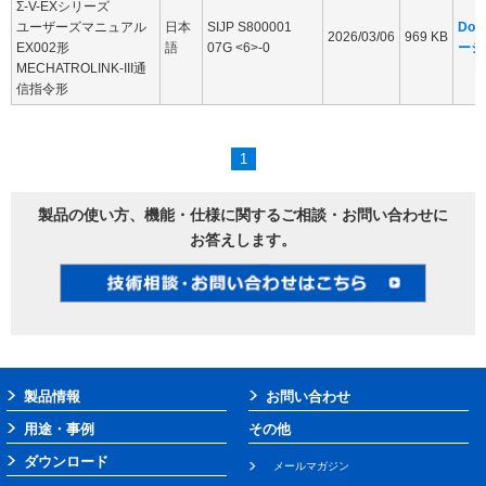
Σ-V-EXシリーズ
ユーザーズマニュアル
日本
SIJP S800001
Dow
2026/03/06
969 KB
EX002形
語
07G <6>-0
ージ
MECHATROLINK-III通
信指令形
1
製品の使い方、機能・仕様に関するご相談・お問い合わせに
お答えします。
製品情報
お問い合わせ
用途・事例
その他
ダウンロード
メールマガジン