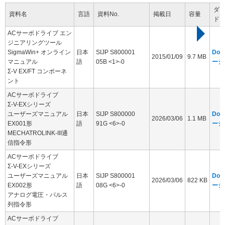
ダ
資料名
言語
資料No.
掲載日
容量
ド
ACサーボドライブ エン
ジニアリングツール
SigmaWin+ オンライン
日本
SIJP S800001
Dow
2015/01/09
9.7 MB
マニュアル
語
05B <1>-0
ージ
Σ-V EX/FT コンポーネ
ント
ACサーボドライブ
Σ-V-EXシリーズ
ユーザーズマニュアル
日本
SIJP S800000
Dow
2026/03/06
1.1 MB
EX001形
語
91G <6>-0
ージ
MECHATROLINK-III通
信指令形
ACサーボドライブ
Σ-V-EXシリーズ
ユーザーズマニュアル
日本
SIJP S800001
Dow
2026/03/06
822 KB
EX002形
語
08G <6>-0
ージ
アナログ電圧・パルス
列指令形
ACサーボドライブ