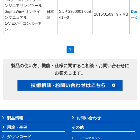
ンジニアリングツール
SigmaWin+ オンライ
日本
SIJP S800001 05B
Dow
2015/01/09
9.7 MB
ンマニュアル
語
<1>-0
ージ
Σ-V EX/FT コンポーネ
ント
1
製品の使い方、機能・仕様に関するご相談・お問い合わせに
お答えします。
製品情報
お問い合わせ
用途・事例
その他
ダウンロード
メールマガジン