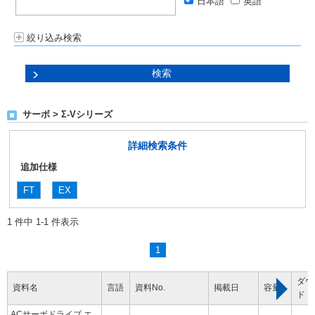
日本語
英語
絞り込み検索
サーボ > Σ-Vシリーズ
詳細検索条件
追加仕様
FT
EX
1 件中 1-1 件表示
1
ダウ
資料名
言語
資料No.
掲載日
容量
ド
ACサーボドライブ エ