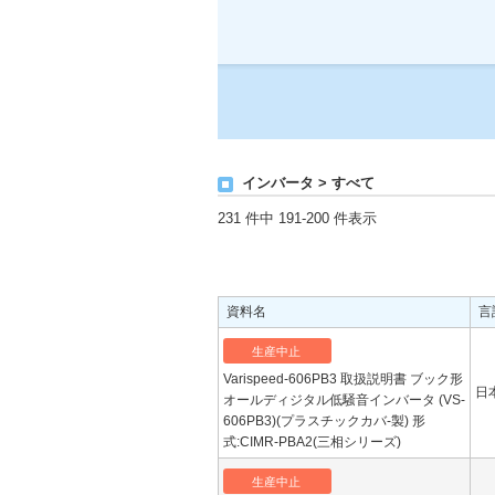
インバータ > すべて
231 件中 191-200 件表示
資料名
言
生産中止
Varispeed-606PB3 取扱説明書 ブック形
日
オールディジタル低騒音インバータ (VS-
606PB3)(プラスチックカバ-製) 形
式:CIMR-PBA2(三相シリーズ)
生産中止