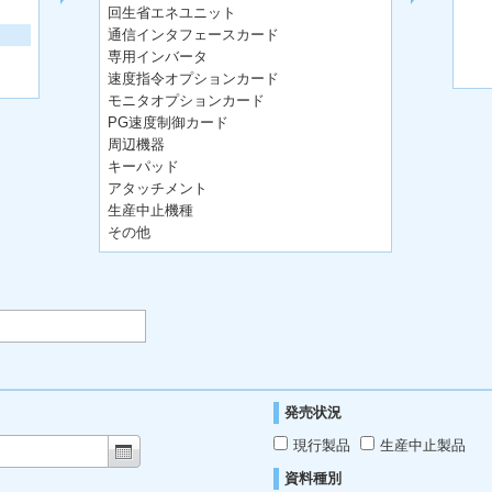
回生省エネユニット
通信インタフェースカード
専用インバータ
速度指令オプションカード
モニタオプションカード
PG速度制御カード
周辺機器
キーパッド
アタッチメント
生産中止機種
その他
発売状況
現行製品
生産中止製品
資料種別