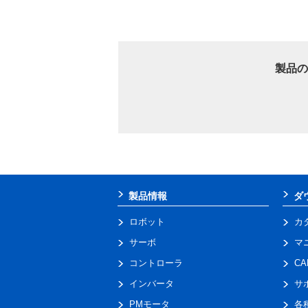
製品の
製品情報
ダ
ロボット
カ
サーボ
マ
コントローラ
C
インバータ
サ
PMモータ
各