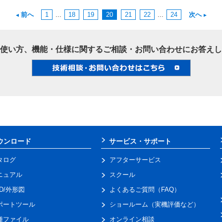
前へ
1
...
18
19
20
21
22
...
24
次へ
使い方、機能・仕様に関するご相談・お問い合わせにお答えし
ウンロード
サービス・サポート
タログ
アフターサービス
ニュアル
スクール
AD/外形図
よくあるご質問（FAQ）
ポートツール
ショールーム（実機評価など）
種ファイル
オンライン相談