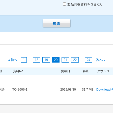
製品同梱資料を含まない
前へ
1
...
18
19
20
21
22
...
24
次へ
語
資料No.
掲載日
容量
ダウンロー
本語
TO-S606-1
2019/08/30
31.7 MB
Downloa