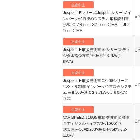
生産中止
Juspeed-Fシリーズ/Juspointシリーズ イ
日
ンバータ/位置決めシステム 取扱説明書
形式: CIMR-□□□□S2-□□□□ CIMR-□□JP2-
1□□□ CIMR-
生産中止
Juspeed-F 取扱説明書 S2シリーズ ディ
日
ジタル指令方式 200V 0.2-3.7kW(1-
6kVA)
生産中止
Juspeed-F 取扱説明書 X3000シリーズ
日
ベクトル制御 インバータ位置決めシステ
ム 三相200V級 0.2-3.7kW(0.7-6.0kVA)
形式
生産中止
VARISPEED-616G5 取扱説明書 多機能
日
全ディジタルタイプ(VS-616G5) 形
式:CIMR-G5A□ 200V級 0.4-75kW(1.2-
110kV