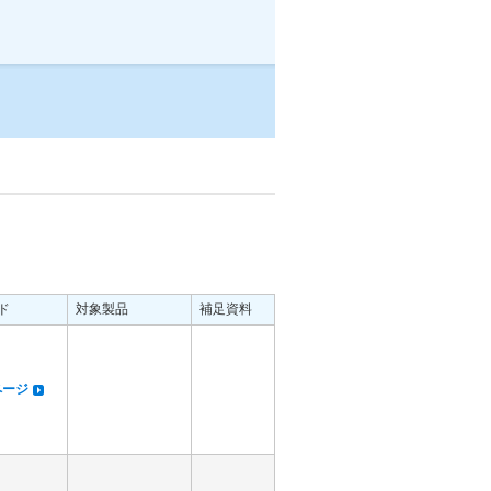
ド
対象製品
補足資料
dページ