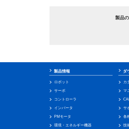
製品の
製品情報
ダ
ロボット
カ
サーボ
マ
コントローラ
C
インバータ
サ
PMモータ
各
環境・エネルギー機器
技