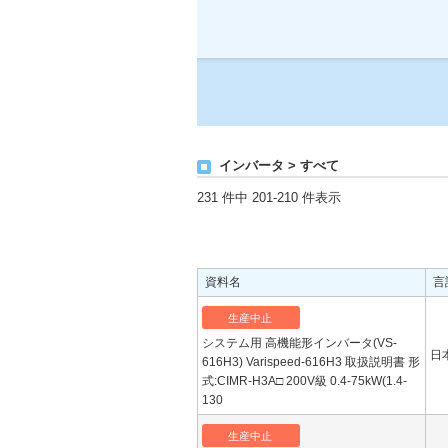
インバータ > すべて
231 件中 201-210 件表示
資料名
言
生産中止
システム用 高機能形インバータ(VS-
日
616H3) Varispeed-616H3 取扱説明書 形
式:CIMR-H3A□ 200V級 0.4-75kW(1.4-
130
生産中止