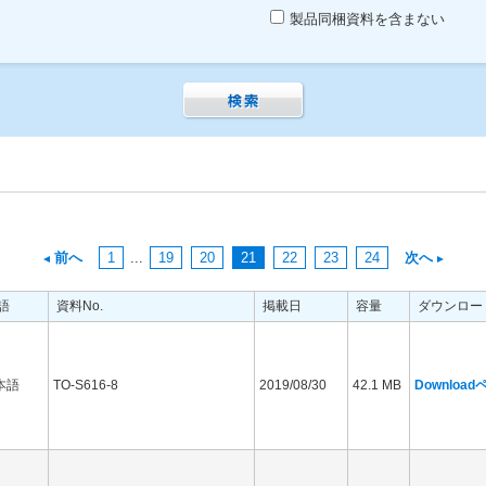
製品同梱資料を含まない
前へ
1
...
19
20
21
22
23
24
次へ
語
資料No.
掲載日
容量
ダウンロー
本語
TO-S616-8
2019/08/30
42.1 MB
Downloa