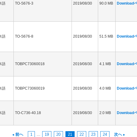
本語
TO-S676-3
2019/08/30
90.0 MB
Downloa
本語
TO-S676-8
2019/08/30
51.5 MB
Downloa
本語
TOBPC73060018
2019/08/30
4.1 MB
Downloa
本語
TOBPC73060019
2019/08/30
4.0 MB
Downloa
本語
TO-C736-40.18
2019/08/30
2.0 MB
Downloa
前へ
1
...
19
20
21
22
23
24
次へ