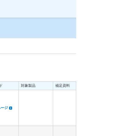
ド
対象製品
補足資料
dページ