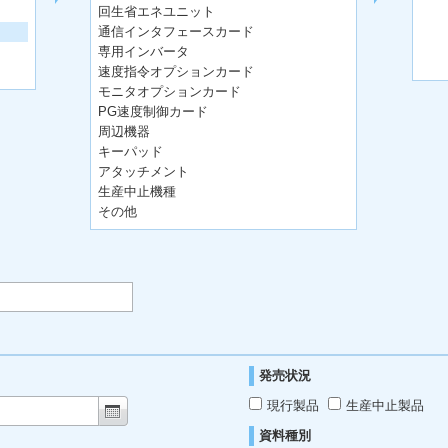
回生省エネユニット
通信インタフェースカード
専用インバータ
速度指令オプションカード
モニタオプションカード
PG速度制御カード
周辺機器
キーパッド
アタッチメント
生産中止機種
その他
発売状況
現行製品
生産中止製品
資料種別