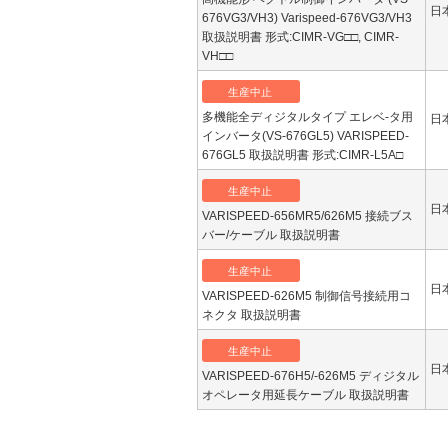
日
676VG3/VH3) Varispeed-676VG3/VH3
取扱説明書 形式:CIMR-VG□□, CIMR-
VH□□
生産中止
多機能全ディジタルタイプ エレベ-タ用
日
インバータ(VS-676GL5) VARISPEED-
676GL5 取扱説明書 形式:CIMR-L5A□
生産中止
日
VARISPEED-656MR5/626M5 接続ブス
バー/ケーブル 取扱説明書
生産中止
日
VARISPEED-626M5 制御信号接続用コ
ネクタ 取扱説明書
生産中止
日
VARISPEED-676H5/-626M5 ディジタル
オペレータ用延長ケーブル 取扱説明書