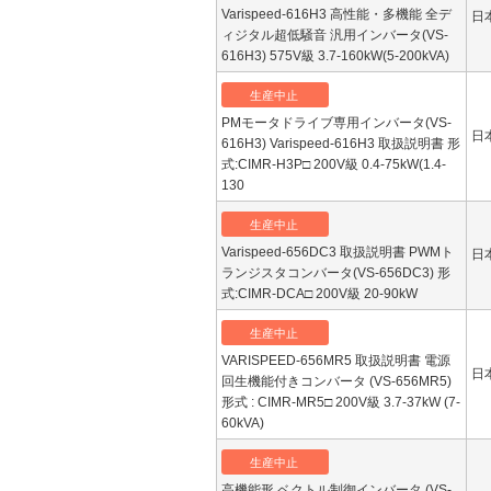
Varispeed-616H3 高性能・多機能 全デ
日
ィジタル超低騒音 汎用インバータ(VS-
616H3) 575V級 3.7-160kW(5-200kVA)
生産中止
PMモータドライブ専用インバータ(VS-
日
616H3) Varispeed-616H3 取扱説明書 形
式:CIMR-H3P□ 200V級 0.4-75kW(1.4-
130
生産中止
Varispeed-656DC3 取扱説明書 PWMト
日
ランジスタコンバータ(VS-656DC3) 形
式:CIMR-DCA□ 200V級 20-90kW
生産中止
VARISPEED-656MR5 取扱説明書 電源
日
回生機能付きコンバータ (VS-656MR5)
形式 : CIMR-MR5□ 200V級 3.7-37kW (7-
60kVA)
生産中止
高機能形 ベクトル制御インバータ (VS-