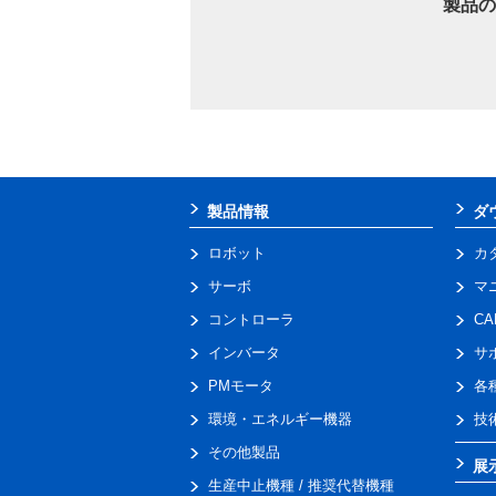
製品の
製品情報
ダ
ロボット
カ
サーボ
マ
コントローラ
C
インバータ
サ
PMモータ
各
環境・エネルギー機器
技
その他製品
展
生産中止機種 / 推奨代替機種