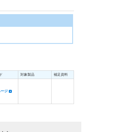
ド
対象製品
補足資料
dページ