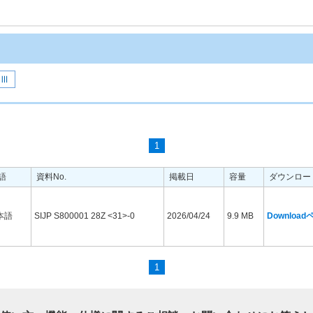
-Ⅲ
1
語
資料No.
掲載日
容量
ダウンロー
本語
SIJP S800001 28Z <31>-0
2026/04/24
9.9 MB
Downloa
1