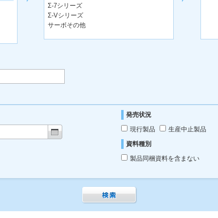
Σ-7シリーズ
Σ-Vシリーズ
サーボその他
発売状況
現行製品
生産中止製品
資料種別
製品同梱資料を含まない