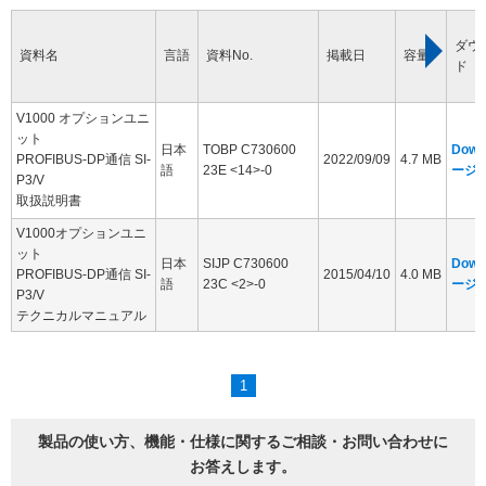
ダウ
資料名
言語
資料No.
掲載日
容量
ド
V1000 オプションユニ
ット
日本
TOBP C730600
Down
PROFIBUS-DP通信 SI-
2022/09/09
4.7 MB
語
23E <14>-0
ージ
P3/V
取扱説明書
V1000オプションユニ
ット
日本
SIJP C730600
Down
PROFIBUS-DP通信 SI-
2015/04/10
4.0 MB
語
23C <2>-0
ージ
P3/V
テクニカルマニュアル
1
製品の使い方、機能・仕様に関するご相談・お問い合わせに
お答えします。